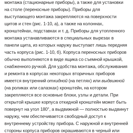
монтажа (стационарные приборы), а так­же для установки
на столе (переносные приборы). Прибо­ры для
выступающего монтажа закрепляются на поверхности
щитов и стен (рис. 1-10, а), а также на колоннах,
кронштейнах, подставках и т. д. Прибо­ры для утопленного
монтажа устанавливаются в специаль­ных вырезах в
панели щита, из которых наружу выступает лишь передняя
часть корпуса (рис. 1-10, б). Корпуса переносных приборов
обычно выполняются в виде ящика со съемной крыш­кой,
снабженного ручкой. Для удобства монтажа, обслуживания
и ремонта в корпусах некоторых вторич­ных приборов
имеется внут­ренний
откидной
(на петлях) или
выдвижной
(на роликах или салазках) кронштейн, на котором
закрепляются все основные блоки, узлы и детали. При
открытой крышке корпуса откидной кронштейн может быть
повернут на угол 180°, а выдвижной — полностью выдвинут
наружу, чем обеспечивается свободный доступ к
внутреннему уст­ройству прибора. С наружной и внутренней
стороны кор­пуса приборов окрашиваются в черный или