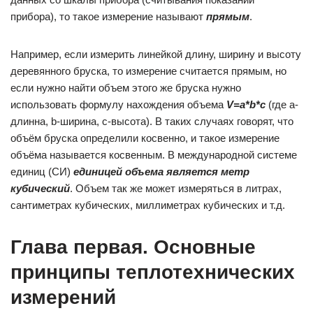
прибора), то такое измерение называют
прямым
.
Например, если измерить линейкой длину, ширину и высоту
деревянного бруска, то измерение считается прямым, но
если нужно найти объем этого же бруска нужно
использовать формулу нахождения объема
V=a*b*c
(где a-
длинна, b-ширина, c-высота). В таких случаях говорят, что
объём бруска определили косвенно, и такое измерение
объёма называется косвенным. В международной системе
единиц (СИ)
единицей объема является метр
кубический
. Объем так же может измеряться в литрах,
сантиметрах кубических, миллиметрах кубических и т.д.
Глава первая. Основные
принципы теплотехнических
измерений