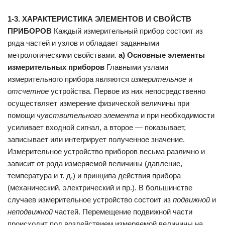
1-3. ХАРАКТЕРИСТИКА ЭЛЕМЕНТОВ И СВОЙСТВ
ПРИБОРОВ
Каждый измерительный прибор состоит из
ряда частей и узлов и обладает заданными
метрологическими свой­ствами.
а) Основные элементы
измерительных приборов
Главными узлами
измерительного прибора являются
измерительное
и
отсчетное
устройства. Первое из них непосредственно
осуществляет измерение физической ве­личины при
помощи
чувствительного элемента
и при необ­ходимости
усиливает входной сигнал, а второе — пока­зывает,
записывает или интегрирует полученное значение.
Измерительное устройство приборов весьма различно и
зависит от рода измеряемой величины (давление,
температура и т. д.) и принципа действия при­бора
(механический, электрический и пр.). В большинстве
случаев измерительное устройство состоит из
подвижной
и
неподвижной
частей. Перемещение подвижной части
происходит под воздействием измеряемой величины на