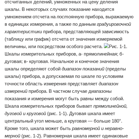
отсчитанных делений, умноженных на цену деления
шкалы. В некоторых случаях показание находится
умножением отсчета на
постоянную
прибора, выражаемую
в единицах измерения, а также по данным
градуировочной
характеристики
прибора, представляющей зависимость
(таблицу или график) отсчета от значения измеряемой
величины, или посредством особого расчета.
Рис. 1-1.
Шкалы измерительных приборов, а- прямолинейная; б-
дуговая; в- круговая. Начальное и конечное значения
шкалы определяют собой
диапазон показаний
(пределы
шкалы) прибора, а допускаемая по шкале по условиям
точности область измерения представляет
диапазон
измерений
прибора. В частном случае диапазоны
показания и измерения могут быть равны между собой.
Шкала измерительных приборов бывает
прямолиней­ной,
дуговой и круговой
(рис. 1-1). Дуговая шкала имеет
центральный угол меньше, а круговая — больше 180°.
Кроме того, шкала может быть
равномерной и неравно­
мерной
(рис. 1-2). Равномерная шкала имеет одинаковые