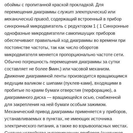
обоймы с пропитанной краской про­кладкой. Для
перемещения диаграммы
служит электрический
или
механический привод
, содержащий встроенный в при­бор
синхронный микродвигатель с редуктором 1 ( 1 Синхронные
однофазные микродвигатели самопишущих при­боров
обеспечивают правильный ход диаграммы во времени при
постоянстве частоты, так как число оборотов
микродвигателя меня­ется пропорционально частоте сети.
Обычно погрешность переме­щения диаграммы за сутки
составляет не более
5
мин.) или часо­вой механизм.
Движение диаграммной ленты произво­дится вращающимся
ведущим валиком с шипами (пуклев-ками), входящими в
пробитые по краям бумаги отверс­тия (перфорацию), а
диаграммного диска — вращающейся осью, снабженной
для закрепления на ней бумаги особым зажимом.
Механический привод диаграммы применяется у приборов,
устанавливаемых в пунктах, не имеющих источника
электрического питания, а также во взрыво­опасных местах.
Счетное устройство интегрирующих прибо­ров (счетчиков