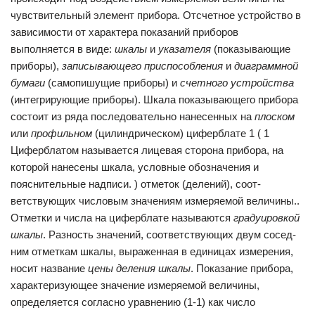
чувствительный элемент прибора. Отсчетное устройство в
зависимости от характера показаний приборов
выполняется в виде:
шкалы
и
указателя
(показывающие
приборы),
записываю­щего приспособления
и
диаграммной
бумаги
(самопишущие приборы) и
счетного устройства
(интегрирующие при­боры). Шкала показывающего прибора
состоит из ряда последовательно нанесенных на
плоском
или
профильном
(цилиндрическом) циферблате 1 ( 1
Циферблатом называется лицевая сторона прибора, на
которой нанесены шкала, условные обозначения и
пояснительные надписи. ) отметок (делений), соот­
ветствующих числовым значениям измеряемой величины..
Отметки и числа на циферблате называются
градуировкой
шкалы
. Разность значений, соответствующих двум сосед­
ним отметкам шкалы, выраженная в единицах измерения,
носит название
цены деления шкалы
. Показание прибора,
характеризующее значение изме­ряемой величины,
определяется согласно уравнению (1-1) как число