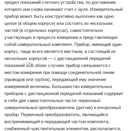
предел показаний счетного устройства, по достижении
которого они снова начинают счет с нуля. Измерительный
прибор может быть кон­структивно выполнен как одно
целое (в общем корпусе) или состоять из нескольких
частей (в отдельных корпусах), самостоятельно
участвующих в процессе измерения и представляющих
собой
измерительный комплект
. Прибор, имеющий один
корпус, чаще всего является местным, а состоящий из
нескольких корпусов — с дистанционной передачей
показаний
В обоих случаях прибор связывается с
местом измерения при помощи соединитель­ной линии
(проводов или трубок), передающей ему зна­чение
измеряемой величины. Большинство измерительных
приборов с дистанцион­ной передачей показаний содержит
в себе две самостоятель­ные части:
первичный
измерительный преобразователь
(датчик) и
вторичный
прибор.
Первичный преобразователь, являю­щийся
воспринимающей и передающей частью комплекта,
снабженный чувствительным элементом, располагается,