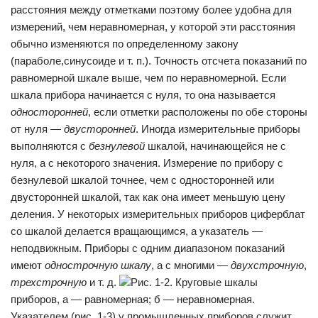
расстояния между отметками поэтому более удобна для
измерений, чем неравномерная, у которой эти расстояния
обычно изменяются по определенному закону
(параболе,синусоиде и т. п.). Точность отсчета показаний по
равно­мерной шкале выше, чем по неравномерной. Если
шкала прибора начинается с нуля, то она назы­вается
односторонней
, если отметки расположены по обе стороны
от нуля —
двусторонней
. Иногда измеритель­ные приборы
выполняются с
безнулевой
шкалой, начинаю­щейся не с
нуля, а с некоторого значения. Измерение по прибору с
безнулевой шкалой точнее, чем с односторонней или
двусторонней шкалой, так как она имеет меньшую цену
деления. У некоторых измерительных приборов циферблат
со шкалой делается вращающимся, а указатель —
неподвижным. Приборы с одним диапазоном по­казаний
имеют
однострочную шкалу
, а с многими —
двух­строчную
,
трехстрочную
и т. д.
Рис. 1-2. Круговые шкалы
приборов, а — равномерная; б — неравномерная.
Указателем (рис. 1-3) у промышленных приборов служит