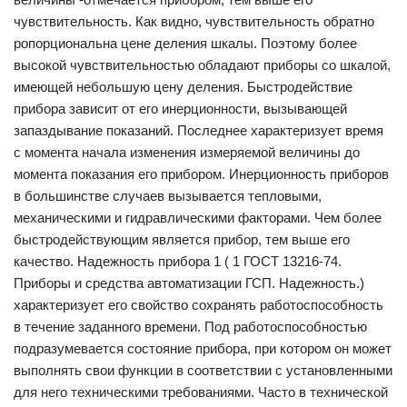
чувствительность. Как видно, чувствительность обратно
ропорциональна цене деления шкалы. Поэтому более
высокой чувствительностью обладают приборы со шкалой,
имеющей небольшую цену деления. Быстродействие
прибора зависит от его инер­ционности, вызывающей
запаздывание показаний. По­следнее характеризует время
с момента начала из­менения измеряемой величины до
момента показания его прибором. Инерционность приборов
в большинстве слу­чаев вызывается тепловыми,
механическими и гидравли­ческими факторами. Чем более
быстродействующим яв­ляется прибор, тем выше его
качество. Надежность прибора 1 ( 1 ГОСТ 13216-74.
Приборы и средства автоматизации ГСП. Надежность.)
характеризует его свой­ство сохранять работоспособность
в течение заданного времени. Под работоспособностью
подразумевается сос­тояние прибора, при котором он может
выполнять свои функции в соответствии с установленными
для него тех­ническими требованиями. Часто в технической