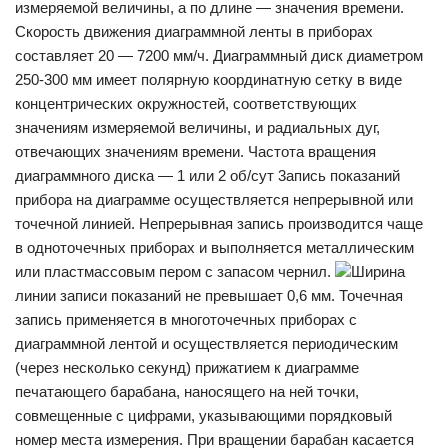
измеряемой ве­личины, а по длине — значения времени.
Скорость дви­жения диаграммной ленты в приборах
составляет 20 — 7200 мм/ч. Диаграммный диск диаметром
250-300 мм имеет полярную координатную сетку в виде
концентри­ческих окружностей, соответствующих
значениям изме­ряемой величины, и радиальных дуг,
отвечающих зна­чениям времени. Частота вращения
диаграммного диска — 1 или 2 об/сут 3апись показаний
прибора на диаграмме осуществляется непрерывной или
точечной линией. Не­прерывная запись производится чаще
в одноточечных приборах и выполняется металлическим
или пластмассовым пером с запасом чернил.
Ширина
линии записи пока­заний не превышает 0,6 мм. Точечная
запись применяется в многоточечных приборах с
диаграммной лентой и осу­ществляется периодическим
(через несколько секунд) прижатием к диаграмме
печатающего барабана, нанося­щего на ней точки,
совмещенные с цифрами, указывающими порядковый
номер места измерения. При вращении барабан касается