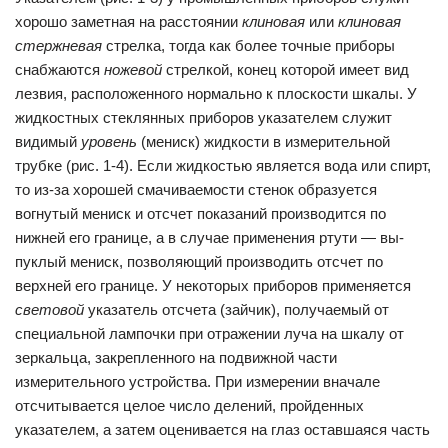
хорошо заметная на расстоянии
клиновая
или
клиновая
стержневая
стрелка, тогда как более точные приборы
снабжаются
ножевой
стрелкой, конец которой имеет вид
лезвия, расположенного нормально к плоскости шкалы. У
жидкостных стеклянных приборов указателем слу­жит
видимый
уровень
(мениск) жидкости в измерительной
трубке (рис. 1-4). Если жидкостью является вода или спирт,
то из-за хорошей смачиваемости стенок образуется
вогнутый мениск и отсчет показаний производится по
нижней его границе, а в случае применения ртути — вы­
пуклый мениск, позволяющий производить отсчет по
верхней его границе. У некоторых приборов применяется
световой
указатель отсчета (зайчик), получаемый от
специальной лампочки при отражении луча на шкалу от
зеркальца, закрепленного на подвижной части
измерительного устройства. При измерении вначале
отсчитывается целое число делений, пройденных
указателем, а затем оценивается на глаз оставшаяся часть