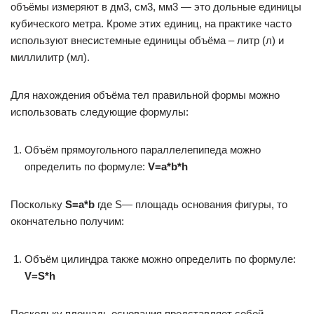
объёмы измеряют в дм3, см3, мм3 — это дольные единицы
кубического метра. Кроме этих единиц, на практике часто
используют внесистемные единицы объёма – литр (л) и
миллилитр (мл).
Для нахождения объёма тел правильной формы можно
использовать следующие формулы:
Объём прямоугольного параллелепипеда можно
определить по формуле:
V=a*b*h
Поскольку
S=a*b
где S— площадь основания фигуры, то
окончательно получим:
Объём цилиндра также можно определить по формуле:
V=S*h
Поскольку площадь основания представляет собой