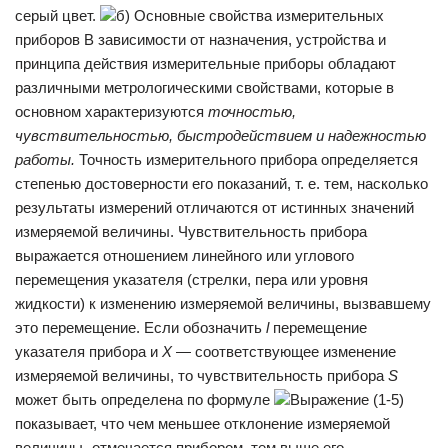
серый цвет.
б) Основные свойства измерительных
приборов В зависимости от назначения, устройства и
принципа действия измерительные приборы обладают
различными метрологическими свойствами, которые в
основном харак­теризуются
точностью,
чувствительностью, быстродей­ствием и надежностью
работы.
Точность измерительного прибора определяется
степенью достоверности его показаний, т. е. тем, насколько
результаты измерений отличаются от истинных значений
измеряемой величины. Чувствительность прибора
выражается от­ношением линейного или углового
перемещения указателя (стрелки, пера или уровня
жидкости) к изменению изме­ряемой величины, вызвавшему
это перемещение. Если обозначить
l
перемещение
указателя прибора и
Х
— соответствующее изменение
измеряемой величины, то чувствительность прибора
S
может быть определена по формуле
Выражение (1-5)
показывает, что чем меньшее откло­нение измеряемой
величины -отмечается прибором, тем выше его