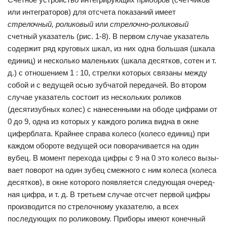
или интеграторов) для отсчета показаний имеет
стрелочный, роликовый
или
стрелочно-роликовый
счетный указатель (рис. 1-8). В первом случае указатель
содержит ряд круговых шкал, из них одна большая (шкала
единиц) и несколько маленьких (шкала десятков, сотен и т.
д.) с отношением 1 : 10, стрелки которых связа­ны между
собой и с ведущей осью зубчатой передачей. Во втором
случае указатель состоит из нескольких роли­ков
(десятизубных колес) с нанесенными на ободе цифрами от
0 до 9, одна из которых у каждого ролика видна в окне
циферблата. Крайнее справа колесо (колесо единиц) при
каждом обороте ведущей оси поворачивается на один
вубец. В момент перехода цифры с 9 на 0 это колесо вызы­
вает поворот на один зубец смежного с ним колеса (колеса
десятков), в окне которого появляется следующая очеред­
ная цифра, и т. д. В третьем случае отсчет первой цифры
производится по стрелочному указателю, а всех
последующих по роликовому. Приборы имеют конечный