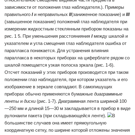
зависимости от положения глаз наблюдателя.). Примеры
правильного
I
и неправильных
II
(заниженное показание) и
III
(завышенное показание) положений глаз наблюдателя при
измерении жидкостным стеклянным прибором показаны на
рис. 1 5. При уменьшения расстоянияния
l
между шкалой и
указателем и угла смещения глаз наблюдателя ошибка от
параллакса понижается. Для устранения влияния
параллакса в некоторых приборах на циферблате рядом со
шкалой помещается узкая полоска зркала (рис. 1-6).
Отсчет показаний у этих приборов про­изводится при таком
положении глаз наблюдателя, при котором указатель и его
изображение в зеркале сов­падают. В самопишущих
приборах обычно применяются бу­мажные
диаграммные
ленты
и
диски
(рис. 1-7). Диаграммная лента шириной 100
—250 мм и длиной 15—30 м закладывается в прибор в виде
рулонаили пакета (при складывающейся ленте).
В
большинстве случаев она имеет прямоугольную
координатную сетку, по ширине которой отложены значения