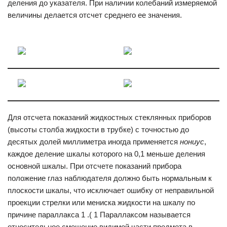
деления до указателя. При наличии коле­баний измеряемой
величины дела­ется отсчет среднего ее значения.
Для отсчета показаний жидкостных стеклянных при­боров
(высоты столба жидкости в трубке) с точностью до
десятых долей миллиметра иногда применяется
нониус
,
каждое деление шкалы которого на 0,1 меньше деления
основной шкалы. При отсчете показаний прибора
положение глаз наблю­дателя должно быть нормальным к
плоскости шкалы, что исключает ошибку от неправильной
проекции стрелки или мениска жидкости на шкалу по
причине параллакса 1 .( 1 Параллаксом называется
относительное смещение видимой части предмета в