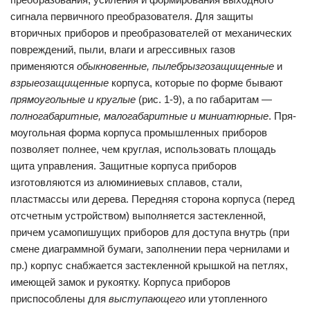
сигнала первичного преобразователя. Для защиты
вторичных приборов и преобразователей от механических
повреждений, пыли, влаги и агрессивных газов
применяются
обыкновенные, пылебрызгозащищенные
и
взрыеозащищенные
корпуса, которые по форме бывают
прямоугольные и круглые
(рис. 1-9), а по габаритам —
полногабаритные, малогабаритные и миниатюрные
. Пря­
моугольная форма корпуса промышленных приборов
позволяет полнее, чем круглая, использовать площадь
щита управления. Защитные корпуса приборов
изготовляются из алюминиевых сплавов, стали,
пластмассы или дерева. Передняя сторона корпуса (перед
отсчетным устройством) выполняется застекленной,
причем усамопишущих при­боров для доступа внутрь (при
смене диаграммной бумаги, заполнении пера чернилами и
пр.) корпус снабжается застекленной крышкой на петлях,
имеющей замок и рукоятку. Корпуса приборов
приспособлены для
выступающего
или утопленного