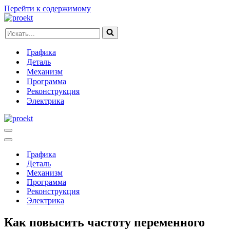
Перейти к содержимому
Искать...
Графика
Деталь
Механизм
Программа
Реконструкция
Электрика
Меню
навигации
Меню
навигации
Графика
Деталь
Механизм
Программа
Реконструкция
Электрика
Как повысить частоту переменного