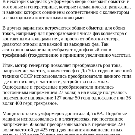
В некоторых моделях умформеров якорь содержит обмотки и
моторные и генераторные, которые гальванически развязаны,
и выводы которых соединены соответственно с коллектором
и с выходными контактными кольцами.
В других вариантах встречаются общие обмотки для обоих
токов, например для преобразования числа фаз коллектора с
контактными кольцами нет, а просто от обмотки статора
делаются отводы для каждой из выходных фаз. Так
асинхронная машина преобразует однофазный ток в
трехфазный (тождественно в принципе увеличению частоты).
Итак, мотор-генератор позволяет преобразовать род тока,
напряжение, частоту, количество фаз. До 70-х годов в военной
технике СССР использовались преобразователи данного типа,
где они питали, в частности, устройства на лампах.
Однофазные и трехфазные преобразователи питались
постоянным напряжением 27 вольт, а на выходе получалось
переменное напряжение 127 вольт 50 герц однофазное или 36
вольт 400 герц трехфазное.
Мощность таких умформеров достигала 4,5 кВА. Подобные
машины использовались и в электровозах, где постоянное
напряжение 50 вольт преобразовывалось в переменное 220
вольт частотой до 425 герц для питания люминесцентных