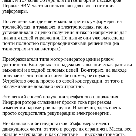
ламп, и 127 вольт 50 герц для питания бритв пассажиров.
Первые ЭВМ часто использовали для своего питания
умформеры.
По сей день кое-где еще можно встретить умформеры: на
троллейбусах, в трамваях, в электропоездах, где их
устанавливали с целью получения низкого напряжения для
питания цепей управления. Но нынче они уже вытеснены
почти полностью полупроводниковыми решениями (на
тиристорах и транзисторах).
Преобразователи типа мотор-генератор ценны рядом
достоинств. Во-первых это надежная гальваническая развязка
выходной и входной силовых цепей. Во-вторых, на выходе
получается чистейший синус без помех, без шумов.
Устройство очень просто по своей конструкции, от того и
обслуживание довольно бесхитростно.
Это легкий способ получения трехфазного напряжения.
Инерция ротора сглаживает броски тока при резком
изменении параметров нагрузки. И конечно, здесь очень
просто осуществлять рекуперацию электроэнергии.
Не обошлось и без недостатков. Умформеры имеют
движущиеся части, от того и ресурс их ограничен. Масса, вес,
обилие материалов, и как следствие — высокая стоимость.