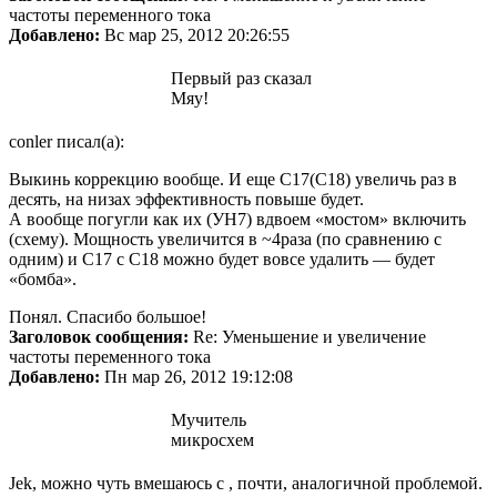
частоты переменного тока
Добавлено:
Вс мар 25, 2012 20:26:55
Первый раз сказал
Мяу!
conler писал(а):
Выкинь коррекцию вообще. И еще С17(С18) увеличь раз в
десять, на низах эффективность повыше будет.
А вообще погугли как их (УН7) вдвоем «мостом» включить
(схему). Мощность увеличится в ~4раза (по сравнению с
одним) и С17 с С18 можно будет вовсе удалить — будет
«бомба».
Понял. Спасибо большое!
Заголовок сообщения:
Re: Уменьшение и увеличение
частоты переменного тока
Добавлено:
Пн мар 26, 2012 19:12:08
Мучитель
микросхем
Jek, можно чуть вмешаюсь с , почти, аналогичной проблемой.