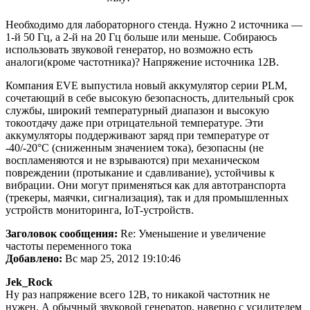
Необходимо для лабораторного стенда. Нужно 2 источника —
1-й 50 Гц, а 2-й на 20 Гц больше или меньше. Собираюсь
использовать звуковой генератор, но возможно есть
аналоги(кроме частотника)? Напряжение источника 12В.
Компания EVE выпустила новый аккумулятор серии PLM,
сочетающий в себе высокую безопасность, длительный срок
службы, широкий температурный диапазон и высокую
токоотдачу даже при отрицательной температуре. Эти
аккумуляторы поддерживают заряд при температуре от
-40/-20°С (сниженным значением тока), безопасны (не
воспламеняются и не взрываются) при механическом
повреждении (протыкание и сдавливание), устойчивы к
вибрации. Они могут применяться как для автотранспорта
(трекеры, маячки, сигнализация), так и для промышленных
устройств мониторинга, IoT-устройств.
Заголовок сообщения:
Re: Уменьшение и увеличение
частоты переменного тока
Добавлено:
Вс мар 25, 2012 19:10:46
Jek_Rock
Ну раз напряжение всего 12В, то никакой частотник не
нужен. А обычный звуковой генератор, наверно с усилителем