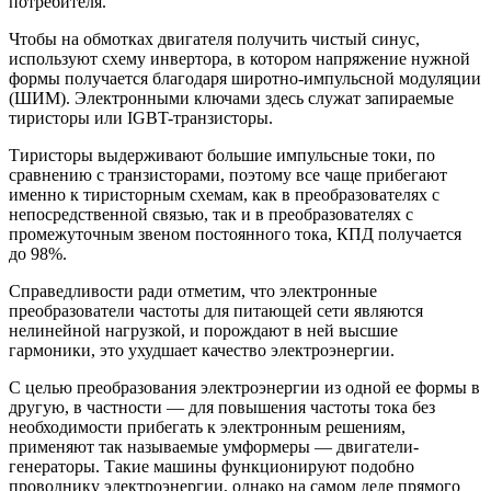
потребителя.
Чтобы на обмотках двигателя получить чистый синус,
используют схему инвертора, в котором напряжение нужной
формы получается благодаря широтно-импульсной модуляции
(ШИМ). Электронными ключами здесь служат запираемые
тиристоры или IGBT-транзисторы.
Тиристоры выдерживают большие импульсные токи, по
сравнению с транзисторами, поэтому все чаще прибегают
именно к тиристорным схемам, как в преобразователях с
непосредственной связью, так и в преобразователях с
промежуточным звеном постоянного тока, КПД получается
до 98%.
Справедливости ради отметим, что электронные
преобразователи частоты для питающей сети являются
нелинейной нагрузкой, и порождают в ней высшие
гармоники, это ухудшает качество электроэнергии.
С целью преобразования электроэнергии из одной ее формы в
другую, в частности — для повышения частоты тока без
необходимости прибегать к электронным решениям,
применяют так называемые умформеры — двигатели-
генераторы. Такие машины функционируют подобно
проводнику электроэнергии, однако на самом деле прямого