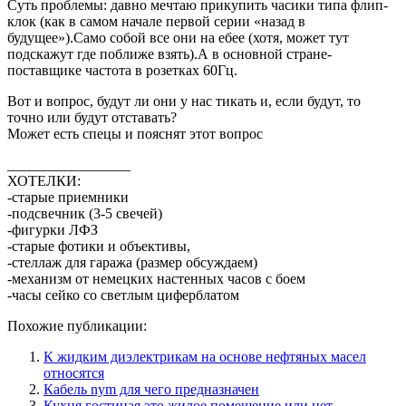
Суть проблемы: давно мечтаю прикупить часики типа флип-
клок (как в самом начале первой серии «назад в
будущее»).Само собой все они на ебее (хотя, может тут
подскажут где поближе взять).А в основной стране-
поставщике частота в розетках 60Гц.
Вот и вопрос, будут ли они у нас тикать и, если будут, то
точно или будут отставать?
Может есть спецы и пояснят этот вопрос
_________________
ХОТЕЛКИ:
-старые приемники
-подсвечник (3-5 свечей)
-фигурки ЛФЗ
-старые фотики и объективы,
-стеллаж для гаража (размер обсуждаем)
-механизм от немецких настенных часов с боем
-часы сейко со светлым циферблатом
Похожие публикации:
К жидким диэлектрикам на основе нефтяных масел
относятся
Кабель nym для чего предназначен
Кухня гостиная это жилое помещение или нет