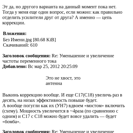
Эт да, но другого варианта на данный момент пока нет.
Тогда у меня еще один вопрос, если можно: как правильно
отделить усилители друг от друга? А именно — цепь
коррекции.
Вложения:
Без Имени.jpg [80.68 KiB]
Скачиваний: 610
Заголовок сообщения:
Re: Уменьшение и увеличение
частоты переменного тока
Добавлено:
Вс мар 25, 2012 20:25:09
Это не хвост, это
антенна
Выкинь коррекцию вообще. И еще С17(С18) увеличь раз в
десять, на низах эффективность повыше будет.
А вообще погугли как их (УН7) вдвоем «мостом» включить
(схему). Мощность увеличится в ~4раза (по сравнению с
одним) и С17 с С18 можно будет вовсе удалить — будет
«бомба».
Заголовок сообщения:
Re: Уменьшение и увеличение