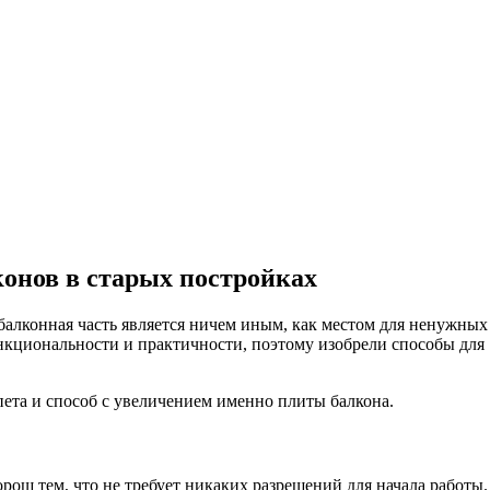
онов в старых постройках
 балконная часть является ничем иным, как местом для ненужных
нкциональности и практичности, поэтому изобрели способы для
апета и способ с увеличением именно плиты балкона.
рош тем, что не требует никаких разрешений для начала работы.