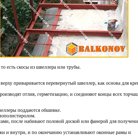
то есть скосы из швеллера или трубы.
верху приваривается перевернутый швеллер, как основа для кр
роизводят отлив, герметизацию, и соединяют концы всех торча
веллеры поддаются обшивке.
нополистиролом.
ами, после набивают половой доской или фанерой для получени
жи и внутри, и по окончанию устанавливают оконные рамы и