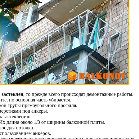
 застеклен
, то прежде всего происходят демонтажные работы.
е, но основная часть убирается.
кой трубы прямоугольного профиля.
верстиями под анкеры.
 к застеклению.
Их длина около 1/3 от ширины балконной плиты.
ос для потолка.
использованием анкеров.
олков монтируют металлические отливы, после чего происходит