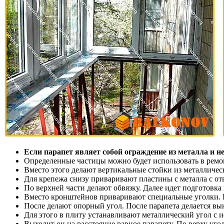
Если парапет являет собой ограждение из металла и не
Определенные частицы можно будет использовать в ремонт
Вместо этого делают вертикальные стойки из металличес
Для крепежа снизу приваривают пластины с металла с от
По верхней части делают обвязку. Далее идет подготовка
Вместо кронштейнов приваривают специальные уголки. 
После делают опорный угол. После парапета делается вын
Для этого в плиту устанавливают металлический угол с 
Выходит он на расстояние равное парапету. По верху уг