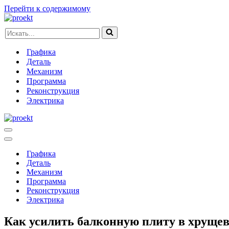
Перейти к содержимому
Искать...
Графика
Деталь
Механизм
Программа
Реконструкция
Электрика
Меню
навигации
Меню
навигации
Графика
Деталь
Механизм
Программа
Реконструкция
Электрика
Как усилить балконную плиту в хруще