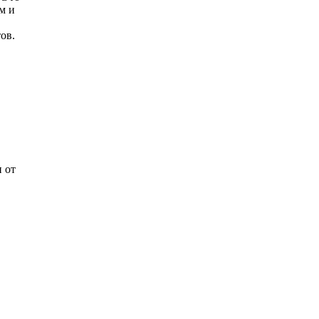
м и
ов.
 от