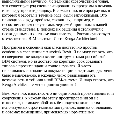
выполняемыми вручную, я с великим удовольствием узнал,
что существует ряд специализированных программ в помощь
инженеру-проектировщику. К сожалению, все программы, в
которых я работал в течение года, были зарубежными. Это
приводило к ряду проблем, связанных, например, с
несоответствием получаемых чертежей принятым в нашей
стране стандартам. В поисках их решения я столкнулся с
неожиданным открытием: оказывается, в России существует
отечественная BIM-система. И это Renga Architecture!
Программа в освоении оказалась достаточно простой,
особенно в сравнении с Autodesk Revit. Я не могу сказать, что
в совершенстве владею всеми инструментами российской
BIM-системы, но за достаточно короткий срок создавать
типовые проекты зданий точно научился. Я часто
сталкиваюсь с созданием документации к чертежам, для меня
было немаловажно, насколько легко реализована эта
возможность в той или иной BIM-системе. И надо сказать, что
Renga Architecture меня приятно удивила!
Вам, конечно, известно, что ни один новый проект здания или
сооружения, к какому бы этапу проектирования он не
относился, не может обойтись без подсчета количества
используемых строительных материалов, данных о площадях
и объёмах помещений, применяемых нормативных