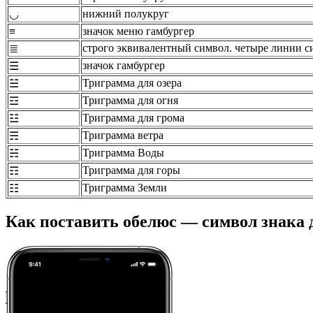
нижний полукруг
◡
≡
значок меню гамбургер
строго эквивалентный символ. четыре линии с
≣
значок гамбургер
☰
Триграмма для озера
☱
Триграмма для огня
☲
Триграмма для грома
☳
Триграмма ветра
☴
Триграмма Воды
☵
Триграмма для горы
☶
Триграмма Земли
☷
Как поставить обелюс — символ знака 