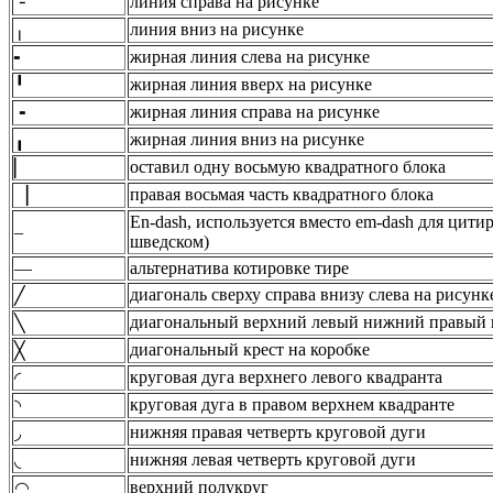
линия справа на рисунке
╶
линия вниз на рисунке
╷
жирная линия слева на рисунке
╸
жирная линия вверх на рисунке
╹
жирная линия справа на рисунке
╺
жирная линия вниз на рисунке
╻
оставил одну восьмую квадратного блока
▏
правая восьмая часть квадратного блока
▕
En-dash, используется вместо em-dash для цити
–
шведском)
—
альтернатива котировке тире
диагональ сверху справа внизу слева на рисунк
╱
диагональный верхний левый нижний правый 
╲
диагональный крест на коробке
╳
круговая дуга верхнего левого квадранта
◜
круговая дуга в правом верхнем квадранте
◝
нижняя правая четверть круговой дуги
◞
нижняя левая четверть круговой дуги
◟
верхний полукруг
◠