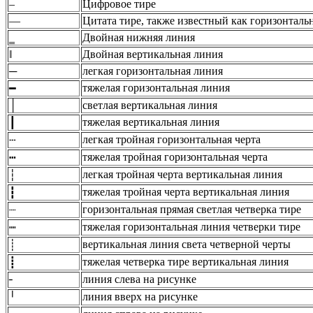
‒
Цифровое тире
―
Цитата тире, также известный как горизонтальн
‗
Двойная нижняя линия
‖
Двойная вертикальная линия
─
легкая горизонтальная линия
тяжелая горизонтальная линия
━
│
светлая вертикальная линия
тяжелая вертикальная линия
┃
легкая тройная горизонтальная черта
┄
тяжелая тройная горизонтальная черта
┅
легкая тройная черта вертикальная линия
┆
тяжелая тройная черта вертикальная линия
┇
горизонтальная прямая светлая четверка тире
┈
тяжелая горизонтальная линия четверки тире
┉
вертикальная линия света четверной черты
┊
тяжелая четверка тире вертикальная линия
┋
линия слева на рисунке
╴
линия вверх на рисунке
╵