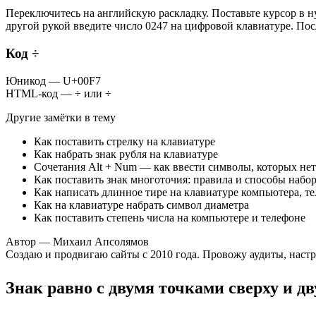
Переключитесь на английскую раскладку. Поставьте курсор в н
другой рукой введите число 0247 на цифровой клавиатуре. Пос
Код ÷
Юникод — U+00F7
HTML-код — ÷ или ÷
Другие замётки в тему
Как поставить стрелку на клавиатуре
Как набрать знак рубля на клавиатуре
Сочетания Alt + Num — как ввести символы, которых нет
Как поставить знак многоточия: правила и способы набо
Как написать длинное тире на клавиатуре компьютера, т
Как на клавиатуре набрать символ диаметра
Как поставить степень числа на компьютере и телефоне
Автор — Михаил Апсолямов
Создаю и продвигаю сайты с 2010 года. Провожу аудиты, наст
Знак равно с двумя точками сверху и д