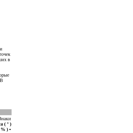
ти
точек
ших в
торые
 В
 Знаки
са (
°
)
(
%
) •