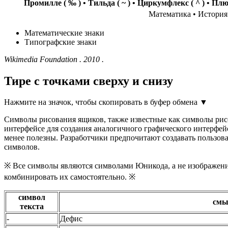
Промилле (
‰
) • Тильда (
~
) • Циркумфлекс (
^
) • Плю
Математика • История
Математические знаки
Типографские знаки
Wikimedia Foundation . 2010 .
Тире с точками сверху и снизу
Нажмите на значок, чтобы скопировать в буфер обмена ▼
Символы рисования ящиков, также известные как символы рис
интерфейсе для создания аналогичного графического интерфей
менее полезны. Разработчики предпочитают создавать пользов
символов.
※ Все символы являются символами Юникода, а не изображен
комбинировать их самостоятельно. ※
символ
смы
текста
‐
Дефис