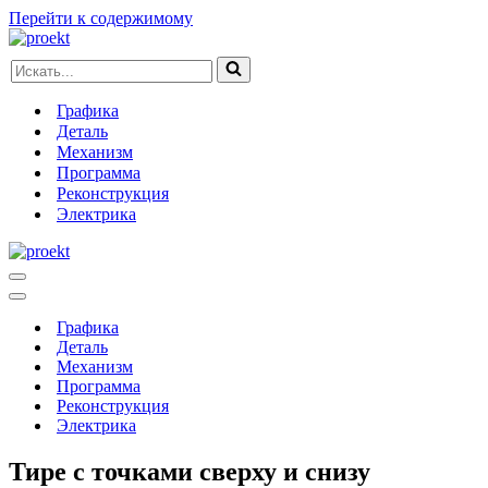
Перейти к содержимому
Искать...
Графика
Деталь
Механизм
Программа
Реконструкция
Электрика
Меню
навигации
Меню
навигации
Графика
Деталь
Механизм
Программа
Реконструкция
Электрика
Тире с точками сверху и снизу