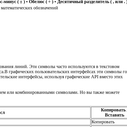
с-минус (
±
) •
Обелюс
(
÷
) • Десятичный разделитель (
,
или
.
 математических обозначений
ования линий. Эти символы часто используются в текстовом
са.В графических пользовательских интерфейсах эти символы го
ательские интерфейсы, используя графические API вместо этих
ием или комбинированными символами. Но вы также можете
Копировать 
сл
Вставить
Копировать