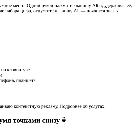
ужное место. Одной рукой нажмите клавишу Alt и, удерживая её,
ле набора цифр, отпустите клавишу Alt — появится знак ÷
 на клавиатуре
ра
елефона, планшета
раиваю контекстную рекламу. Подробнее об услугах.
вумя точками снизу ⩷