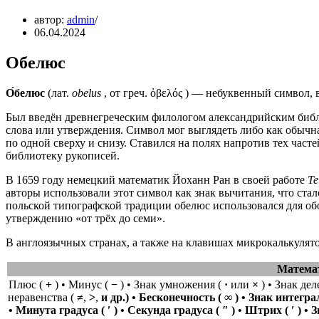
автор:
admin
06.04.2024
Обелюс
О́белюс
(лат.
obelus
, от греч. ὀβελός ) — небуквенный символ
Был введён древнегреческим филологом александрийским биб
слова или утверждения. Символ мог выглядеть либо как обычная
по одной сверху и снизу. Ставился на полях напротив тех част
библиотеку рукописей.
В 1659 году немецкий математик Йоханн Ран в своей работе
Te
авторы использовали этот символ как знак вычитания, что ста
польской типографской традиции обелюс использовался для об
утверждению «от трёх до семи».
В англоязычных странах, а также на клавишах микрокалькулятор
Математ
Плюс (
+
) • Минус (
−
) • Знак умножения (
·
или
×
) • Знак дел
неравенства (
≠
,
>
,
и др.) • Бесконечность (
∞
) • Знак интегра
• Минута градуса (
′
) • Секунда градуса (
″
) • Штрих (
′
) • 