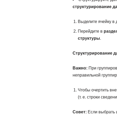
структурирование д
Выделите ячейку в 
Перейдите в
разде
структуры
.
Структурирование д
Важно:
При группиров
неправильной группир
Чтобы очертить вне
(т. е. строки сведе
Совет:
Если выбрать ц