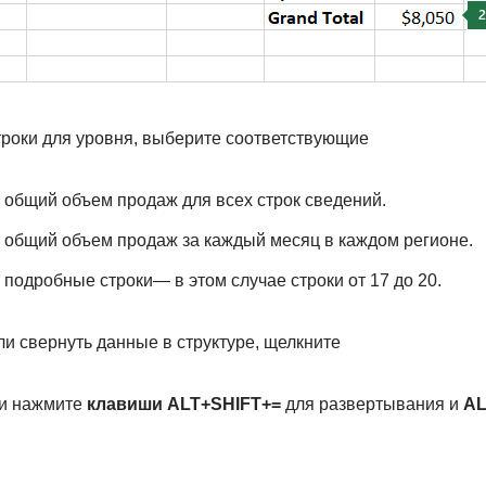
троки для уровня, выберите соответствующие
 общий объем продаж для всех строк сведений.
 общий объем продаж за каждый месяц в каждом регионе.
 подробные строки— в этом случае строки от 17 до 20.
ли свернуть данные в структуре, щелкните
ли нажмите
клавиши ALT+SHIFT+=
для развертывания и
AL