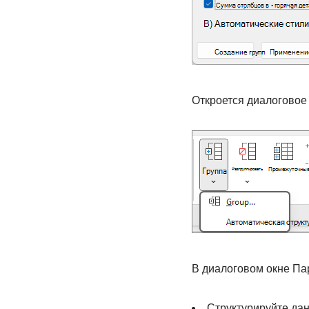
Откроется диалоговое
В диалоговом окне П
Структурируйте да