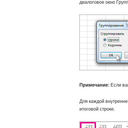
диалоговое окно Групп
Примечание:
Если вам
Для каждой внутренне
итоговой строке.