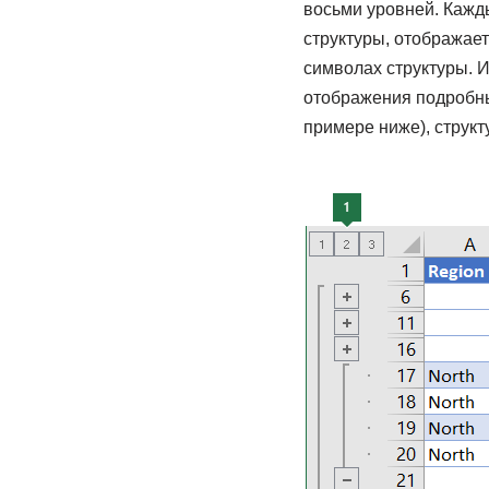
восьми уровней. Кажд
структуры, отображае
символах структуры. И
отображения подробных
примере ниже), структ