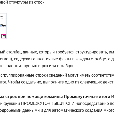
вой структуры из строк
дый столбец данных, который требуется структурировать, им
Регион), содержит аналогичные факты в каждом столбце, а 
не содержит пустых строк или столбцов.
сгруппированные строки сведений могут иметь соответств
ог. Чтобы создать их, выполните одно из следующих дейст
ых строк при помощи команды
Промежуточные итоги
И
ки функции ПРОМЕЖУТОЧНЫЕ.ИТОГИ непосредственно под
 подробными данными и для автоматического создания мног