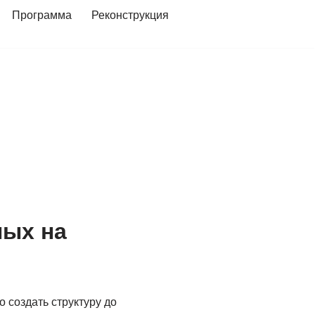
Программа
Реконструкция
ных на
 создать структуру до