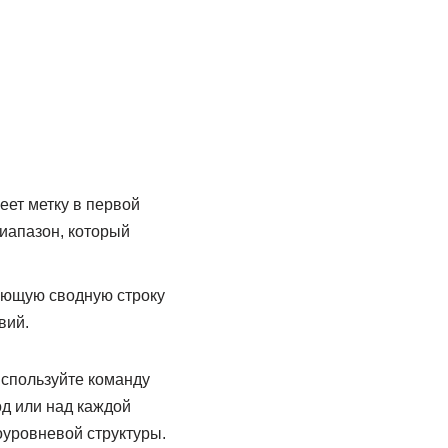
еет метку в первой
диапазон, который
ующую сводную строку
вий.
спользуйте команду
 или над каждой
оуровневой структуры.