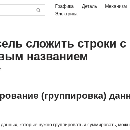
Графика
Деталь
Механизм
Электрика
сель сложить строки с
вым названием
4
рование (группировка) дан
к данных, которые нужно группировать и суммировать, можно