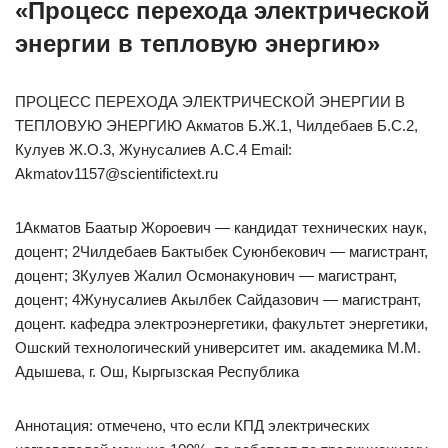
«Процесс перехода электрической
энергии в тепловую энергию»
ПРОЦЕСС ПЕРЕХОДА ЭЛЕКТРИЧЕСКОЙ ЭНЕРГИИ В
ТЕПЛОВУЮ ЭНЕРГИЮ Акматов Б.Ж.1, Чилдебаев Б.С.2,
Кулуев Ж.О.3, Жунусалиев А.С.4 Email:
Akmatov1157@scientifictext.ru
1Акматов Баатыр Жороевич — кандидат технических наук,
доцент; 2Чилдебаев Бактыбек Суюнбекович — магистрант,
доцент; 3Кулуев Жалил Осмонакунович — магистрант,
доцент; 4Жунусалиев Акылбек Сайдазович — магистрант,
доцент. кафедра электроэнергетики, факультет энергетики,
Ошский технологический университет им. академика М.М.
Адышева, г. Ош, Кыргызская Республика
Аннотация: отмечено, что если КПД электрических