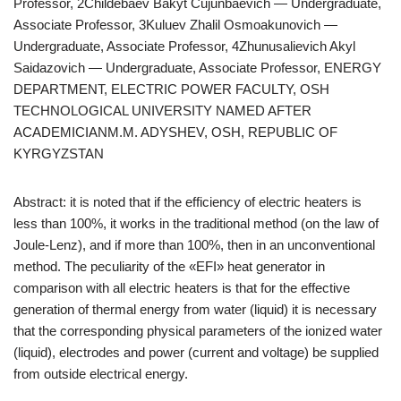
Professor, 2Childebaev Bakyt Cujunbaevich — Undergraduate,
Associate Professor, 3Kuluev Zhalil Osmoakunovich —
Undergraduate, Associate Professor, 4Zhunusalievich Akyl
Saidazovich — Undergraduate, Associate Professor, ENERGY
DEPARTMENT, ELECTRIC POWER FACULTY, OSH
TECHNOLOGICAL UNIVERSITY NAMED AFTER
ACADEMICIANM.M. ADYSHEV, OSH, REPUBLIC OF
KYRGYZSTAN
Abstract: it is noted that if the efficiency of electric heaters is
less than 100%, it works in the traditional method (on the law of
Joule-Lenz), and if more than 100%, then in an unconventional
method. The peculiarity of the «EFI» heat generator in
comparison with all electric heaters is that for the effective
generation of thermal energy from water (liquid) it is necessary
that the corresponding physical parameters of the ionized water
(liquid), electrodes and power (current and voltage) be supplied
from outside electrical energy.