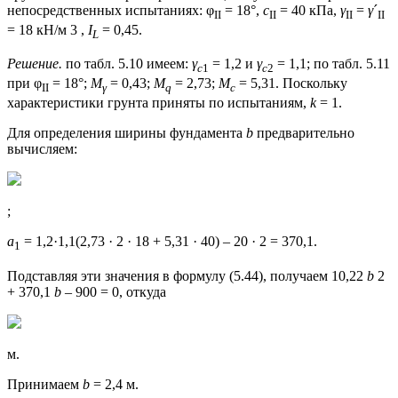
непосредственных испытаниях: φ
= 18°,
c
= 40 кПа,
γ
=
γ
´
II
II
II
II
= 18 кН/м 3 ,
I
= 0,45.
L
Решение.
по табл. 5.10 имеем:
γ
= 1,2 и
γ
= 1,1; по табл. 5.11
с
1
с
2
при φ
= 18°;
М
= 0,43;
М
= 2,73;
М
= 5,31. Поскольку
II
γ
q
c
характеристики грунта приняты по испытаниям,
k
= 1.
Для определения ширины фундамента
b
предварительно
вычисляем:
;
a
= 1,2·1,1(2,73 · 2 · 18 + 5,31 · 40) – 20 · 2 = 370,1.
1
Подставляя эти значения в формулу (5.44), получаем 10,22
b
2
+ 370,1
b
– 900 = 0, откуда
м.
Принимаем
b
= 2,4 м.