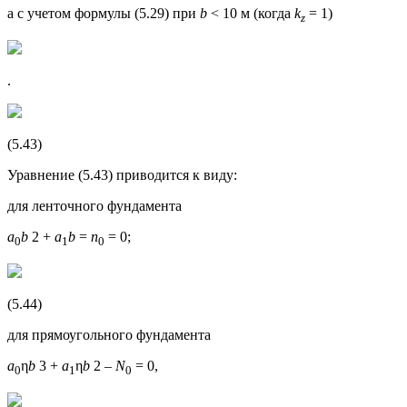
а с учетом формулы (5.29) при
b
< 10 м (когда
k
= 1)
z
.
(5.43)
Уравнение (5.43) приводится к виду:
для ленточного фундамента
a
b
2 +
a
b
=
n
= 0;
0
1
0
(5.44)
для прямоугольного фундамента
a
η
b
3 +
a
η
b
2 –
N
= 0,
0
1
0