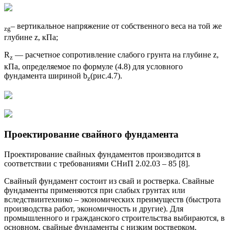
– вертикальное напряжение от собственного веса на той же
zg
глубине z, кПа;
R
— расчетное сопротивление слабого грунта на глубине z,
z
кПа, определяемое по формуле (4.8) для условного
фундамента шириной b
(рис.4.7).
z
Проектирование свайного фундамента
Проектирование свайных фундаментов производится в
соответствии с требованиями СНиП 2.02.03 – 85 [8].
Свайный фундамент состоит из свай и ростверка. Свайные
фундаменты применяются при слабых грунтах или
вследствиитехнико – экономических преимуществ (быстрота
производства работ, экономичность и другие). Для
промышленного и гражданского строительства выбираются, в
основном, свайные фундаменты с низким ростверком.