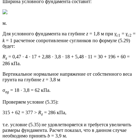
Ширина условного фундамента составит:
м.
Для условного фундамента на глубине
z
= 1,8 м при
γ
=
γ
=
c
1
c
2
k
= 1 расчетное сопротивление суглинков по формуле (5.29)
будет:
R
= 0,47 · 4 · 17 + 2,88 · 3,8 · 18 + 5,48 · 11 = 30 + 196 + 60 =
z
286 кПа.
Вертикальное нормальное напряжение от собственного веса
грунта на глубине
z
= 3,8 м
σ
= 18 · 3,8 = 62 кПа.
zg
Проверяем условие (5.35):
315 + 62 = 377 >
R
= 286 кПа,
z
т.е. условие (5.35) не удовлетворяется и требуется увеличить
размеры фундамента. Расчет показал, что в данном случае
необходимо принять
b
= 3,9 м.