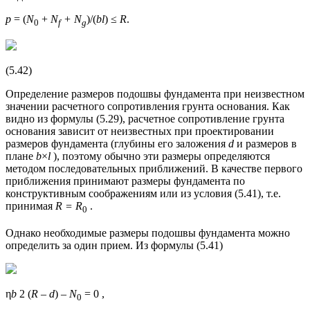
p
= (
N
+
N
+ N
)/(
bl
) ≤
R
.
0
f
g
(5.42)
Определение размеров подошвы фундамента при неизвестном
значении расчетного сопротивления грунта основания. Как
видно из формулы (5.29), расчетное сопротивление грунта
основания зависит от неизвестных при проектировании
размеров фундамента (глубины его заложения
d
и размеров в
плане
b
×
l
), поэтому обычно эти размеры определяются
методом последовательных приближений. В качестве первого
приближения принимают размеры фундамента по
конструктивным соображениям или из условия (5.41), т.е.
принимая
R = R
.
0
Однако необходимые размеры подошвы фундамента можно
определить за один прием. Из формулы (5.41)
η
b
2 (
R – d
) –
N
= 0 ,
0