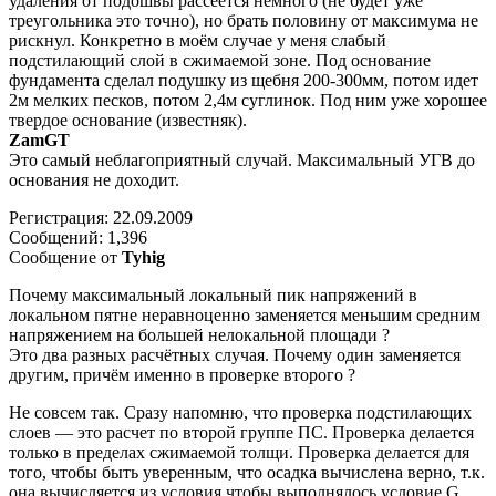
удаления от подошвы рассеется немного (не будет уже
треугольника это точно), но брать половину от максимума не
рискнул. Конкретно в моём случае у меня слабый
подстилающий слой в сжимаемой зоне. Под основание
фундамента сделал подушку из щебня 200-300мм, потом идет
2м мелких песков, потом 2,4м суглинок. Под ним уже хорошее
твердое основание (известняк).
ZamGT
Это самый неблагоприятный случай. Максимальный УГВ до
основания не доходит.
Регистрация: 22.09.2009
Сообщений: 1,396
Сообщение от
Tyhig
Почему максимальный локальный пик напряжений в
локальном пятне неравноценно заменяется меньшим средним
напряжением на большей нелокальной площади ?
Это два разных расчётных случая. Почему один заменяется
другим, причём именно в проверке второго ?
Не совсем так. Сразу напомню, что проверка подстилающих
слоев — это расчет по второй группе ПС. Проверка делается
только в пределах сжимаемой толщи. Проверка делается для
того, чтобы быть уверенным, что осадка вычислена верно, т.к.
она вычисляется из условия чтобы выполнялось условие G