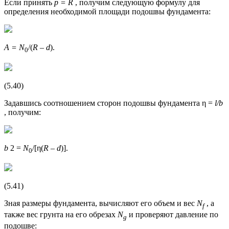
Если принять
p = R
, получим следующую формулу для
определения необходимой площади подошвы фундамента:
A = N
/(
R
–
d
).
0
(5.40)
Задавшись соотношением сторон подошвы фундамента η =
l/b
, получим:
b
2 =
N
/[η(
R
–
d
)].
0
(5.41)
Зная размеры фундамента, вычисляют его объем и вес
N
, а
f
также вес грунта на его обрезах
N
и проверяют давление по
g
подошве: