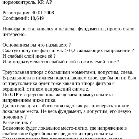
нормоконтроль, КР, АР
Регистрация: 30.01.2008
Сообщений: 18,649
Никогда не сталкивался и не делал фундаменты, просто стало
интересно.
Основанием вы что называете ?
Сжатую зону где фон сигмаz > 0,2 сжимающих напряжений ?
И слабый слой ниже её ?
Или подразумевается слабый слой в сжимаемой зоне ?
Треугольная эпюра с большими моментами, допустим, слева.
В реальности в нижнем подстилающем слое, где бы он ни был
от треугольника будет тоже какая-то эпюра фигура с
вершиной, с пиком напряжений сигма z.
По
GIP
из треугольника же делаем прямоугольник с
напряжением ниже пика.
Да, но ведь для слабого слоя надо как раз проверять тонкие
локальные места. Не весь фундамент, а допустим, его левую
половину ?
Разве не так ?
Возможно будет локальное место-пятно, где напряжение в
слабом слое будет больше среднего из треугольника.