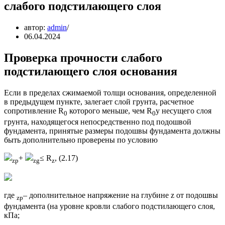
слабого подстилающего слоя
автор:
admin
06.04.2024
Проверка прочности слабого
подстилающего слоя основания
Если в пределах сжимаемой толщи основания, определенной
в предыдущем пункте, залегает слой грунта, расчетное
сопротивление R
которого меньше, чем R
у несущего слоя
0
0
грунта, находящегося непосредственно под подошвой
фундамента, принятые размеры подошвы фундамента должны
быть дополнительно проверены по условию
+
≤ R
, (2.17)
zp
zg
z
где
– дополнительное напряжение на глубине z от подошвы
zp
фундамента (на уровне кровли слабого подстилающего слоя,
кПа;