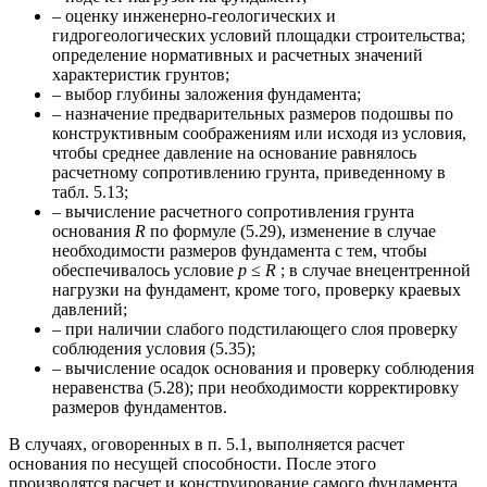
– оценку инженерно-геологических и
гидрогеологических условий площадки строительства;
определение нормативных и расчетных значений
характеристик грунтов;
– выбор глубины заложения фундамента;
– назначение предварительных размеров подошвы по
конструктивным соображениям или исходя из условия,
чтобы среднее давление на основание равнялось
расчетному сопротивлению грунта, приведенному в
табл. 5.13;
– вычисление расчетного сопротивления грунта
основания
R
по формуле (5.29), изменение в случае
необходимости размеров фундамента с тем, чтобы
обеспечивалось условие
p
≤
R
; в случае внецентренной
нагрузки на фундамент, кроме того, проверку краевых
давлений;
– при наличии слабого подстилающего слоя проверку
соблюдения условия (5.35);
– вычисление осадок основания и проверку соблюдения
неравенства (5.28); при необходимости корректировку
размеров фундаментов.
В случаях, оговоренных в п. 5.1, выполняется расчет
основания по несущей способности. После этого
производятся расчет и конструирование самого фундамента.