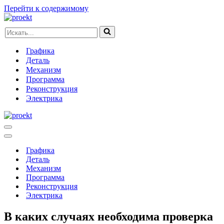
Перейти к содержимому
Искать...
Графика
Деталь
Механизм
Программа
Реконструкция
Электрика
Меню
навигации
Меню
навигации
Графика
Деталь
Механизм
Программа
Реконструкция
Электрика
В каких случаях необходима проверка