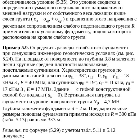
обеспечивалось условие (5.35). Это условие сводится к
определению суммарного вертикального напряжения от
внешней нагрузки и от собственного веса лежащих выше
слоев грунта ( σ
= σ
+ σ
) и сравнению этого напряжения с
z
zp
zg
расчетным сопротивлением слабого подстилающего грунта
R
применительно к условному фундаменту, подошва которого
расположена на кровле слабого грунта.
Пример 5.9.
Определить размеры столбчатого фундамента
при следующих инженерно-геологических условиях (см. рис.
5.24). На площадке от поверхности до глубины 3,8 м залегают
песни крупные средней плотности маловлажные,
подстилаемые суглинками. Характеристики грунтов по
данным испытаний: для песка φ
= 38°,
с
= 0,
γ
=
γ
´
= 18
II
II
II
II
кН/м 3 ,
E
= 40 МПа; для суглинков φ
= 19°,
с
= 11 кПа,
γ
=
II
II
II
17 кН/м 3 ,
E
= 17 МПа. Здание — с гибкой конструктивной
схемой без подвала (
d
= 0). Вертикальная нагрузка на
b
фундамент на уровне поверхности грунта
N
= 4,7 MH.
0
Глубина заложения фундамента
d
= 2 м. Предварительные
размеры подошвы фундамента примяты исходя из
R
= 300 кПа
(табл. 5.13) равными 3×3 м.
Решение.
по формуле (5.29) с учетом табл. 5.11 и 5.12
получаем;