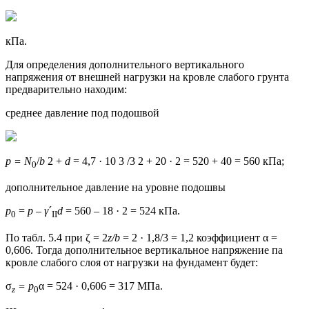
кПа.
Для определения дополнительного вертикального
напряжения от внешней нагрузки на кровле слабого грунта
предварительно находим:
среднее давление под подошвой
p = N
/
b
2 +
d
= 4,7 · 10 3 /3 2 + 20 · 2 = 520 + 40 = 560 кПа;
0
дополнительное давление на уровне подошвы
p
=
p – γ
´
d
= 560 – 18 · 2 = 524 кПа.
0
II
По табл. 5.4 при ζ = 2
z/b
= 2 · 1,8/3 = 1,2 коэффициент α =
0,606. Тогда дополнительное вертикальное напряжение па
кровле слабого слоя от нагрузки на фундамент будет:
σ
= р
α = 524 · 0,606 = 317 МПа.
z
0