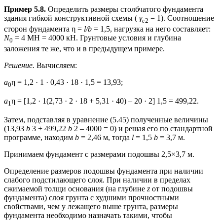
Пример 5.8.
Определить размеры столбчатого фундамента
здания гибкой конструктивной схемы (
γ
= 1). Соотношение
с
2
сторон фундамента η =
l/b
= 1,5, нагрузка на него составляет:
N
= 4 МН = 4000 кН. Грунтовые условия и глубина
0
заложения те же, что и в предыдущем примере.
Решение.
Вычисляем:
a
η = 1,2 · 1 · 0,43 · 18 · 1,5 = 13,93;
0
a
η = [1,2 · 1(2,73 · 2 · 18 + 5,31 · 40) – 20 · 2] 1,5 = 499,22.
1
Затем, подставляя в уравнение (5.45) полученные величины
(13,93
b
3 + 499,22
b
2 – 4000 = 0) и решая его по стандартной
программе, находим
b
= 2,46 м, тогда
l
= 1,5
b
= 3,7 м.
Принимаем фундамент с размерами подошвы 2,5×3,7 м.
Определение размеров подошвы фундамента при наличии
слабого подстилающего слоя. При наличии в пределах
сжимаемой толщи основания (на глубине
z
от подошвы
фундамента) слоя грунта с худшими прочностными
свойствами, чем у лежащего выше грунта, размеры
фундамента необходимо назначать такими, чтобы