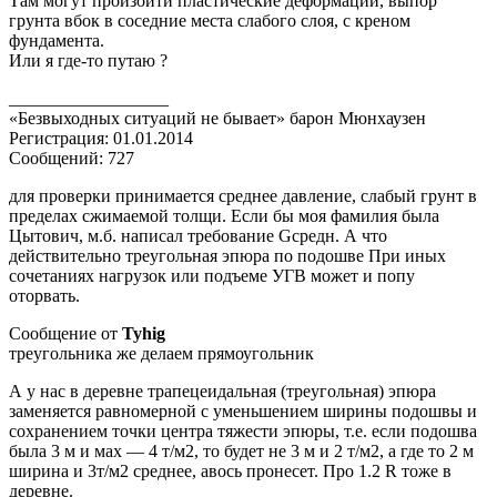
Там могут произойти пластические деформации, выпор
грунта вбок в соседние места слабого слоя, с креном
фундамента.
Или я где-то путаю ?
__________________
«Безвыходных ситуаций не бывает» барон Мюнхаузен
Регистрация: 01.01.2014
Сообщений: 727
для проверки принимается среднее давление, слабый грунт в
пределах сжимаемой толщи. Если бы моя фамилия была
Цытович, м.б. написал требование Gсредн.
А что
действительно треугольная эпюра по подошве При иных
сочетаниях нагрузок или подъеме УГВ может и попу
оторвать.
Сообщение от
Tyhig
треугольника же делаем прямоугольник
А у нас в деревне трапецеидальная (треугольная) эпюра
заменяется равномерной с уменьшением ширины подошвы и
сохранением точки центра тяжести эпюры, т.е. если подошва
была 3 м и мах — 4 т/м2, то будет не 3 м и 2 т/м2, а где то 2 м
ширина и 3т/м2 среднее, авось пронесет. Про 1.2 R тоже в
деревне.