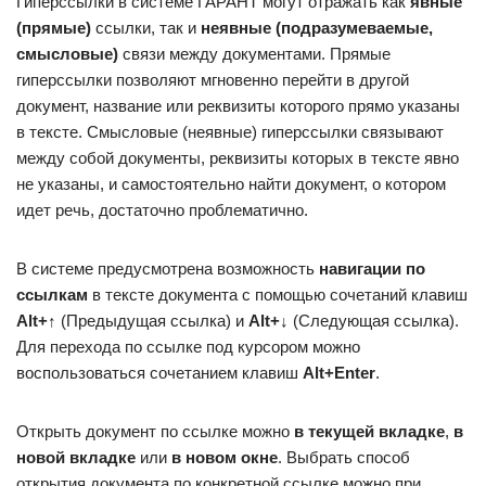
Гиперссылки в системе ГАРАНТ могут отражать как
явные
(прямые)
ссылки, так и
неявные (подразумеваемые,
смысловые)
связи между документами. Прямые
гиперссылки позволяют мгновенно перейти в другой
документ, название или реквизиты которого прямо указаны
в тексте. Смысловые (неявные) гиперссылки связывают
между собой документы, реквизиты которых в тексте явно
не указаны, и самостоятельно найти документ, о котором
идет речь, достаточно проблематично.
В системе предусмотрена возможность
навигации по
ссылкам
в тексте документа с помощью сочетаний клавиш
Alt+↑
(Предыдущая ссылка) и
Alt+↓
(Следующая ссылка).
Для перехода по ссылке под курсором можно
воспользоваться сочетанием клавиш
Alt+Enter
.
Открыть документ по ссылке можно
в текущей вкладке
,
в
новой вкладке
или
в новом окне
. Выбрать способ
открытия документа по конкретной ссылке можно при