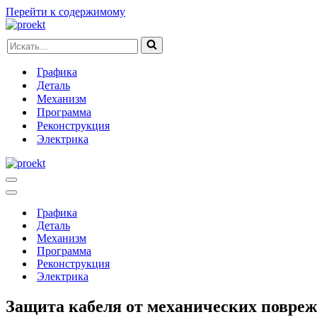
Перейти к содержимому
Искать...
Графика
Деталь
Механизм
Программа
Реконструкция
Электрика
Меню
навигации
Меню
навигации
Графика
Деталь
Механизм
Программа
Реконструкция
Электрика
Защита кабеля от механических повре