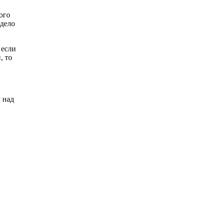
ого
 дело
 если
, то
 над