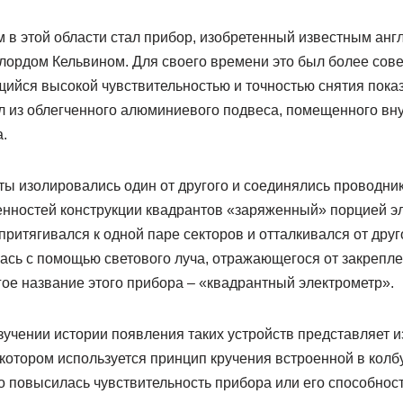
в этой области стал прибор, изобретенный известным анг
лордом Кельвином. Для своего времени это был более со
щийся высокой чувствительностью и точностью снятия пока
ял из облегченного алюминиевого подвеса, помещенного вну
.
ы изолировались один от другого и соединялись проводни
бенностей конструкции квадрантов «заряженный» порцией э
итягивался к одной паре секторов и отталкивался от друг
ась с помощью светового луча, отражающегося от закрепле
гое название этого прибора – «квадрантный электрометр».
зучении истории появления таких устройств представляет 
 котором используется принцип кручения встроенной в колб
о повысилась чувствительность прибора или его способнос