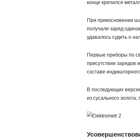
конце крепился металл
При прикосновении ша
получали заряд одинак
удавалось судить о на
Первые приборы по св
присутствии зарядов и
составе индикаторного
В последующих версия
из сусального золота
Усовершенствов