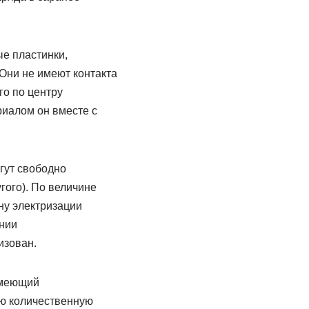
е пластинки,
Они не имеют контакта
го по центру
риалом он вместе с
гут свободно
гого). По величине
ну электризации
нии
изован.
 имеющий
ую количественную