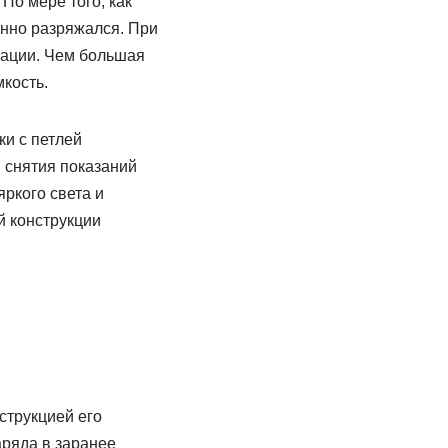
По мере того, как
нно разряжался. При
зации. Чем большая
кость.
ки с петлей
 снятия показаний
ркого света и
й конструкции
струкцией его
аряда в заранее