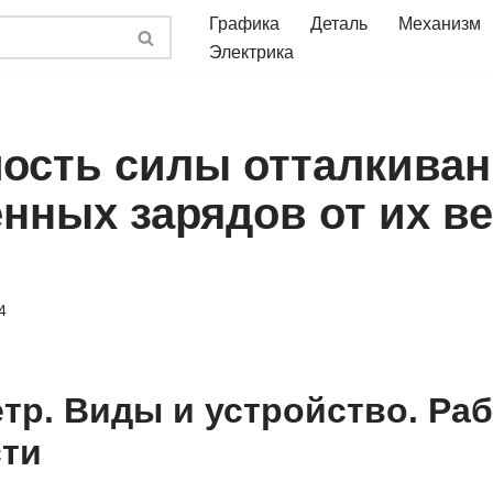
Графика
Деталь
Механизм
Электрика
ость силы отталкиван
нных зарядов от их в
4
тр. Виды и устройство. Раб
ти