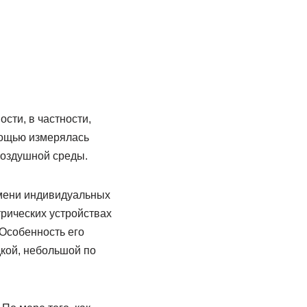
сти, в частности,
мощью измерялась
 воздушной среды.
емени индивидуальных
трических устройствах
Особенность его
дкой, небольшой по