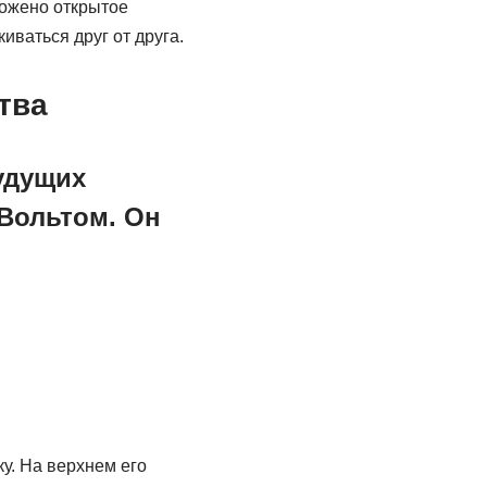
ложено открытое
ваться друг от друга.
тва
удущих
Вольтом. Он
у. На верхнем его