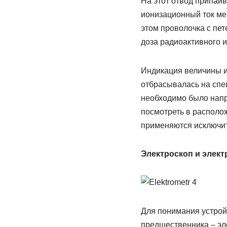
На этот отвод припаив
ионизационный ток ме
этом проволочка с пет
доза радиоактивного и
Индикация величины ио
отбрасывалась на спе
необходимо было напра
посмотреть в располо
применяются исключит
Электроскоп и элект
Для понимания устройс
предшественника – эле