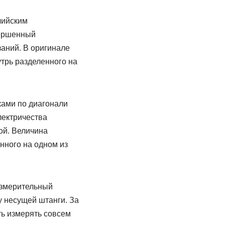
лийским
вершенный
заний. В оригинале
трь разделенного на
ками по диагонали
лектричества
ой. Величина
нного на одном из
измерительный
у несущей штанги. За
ть измерять совсем