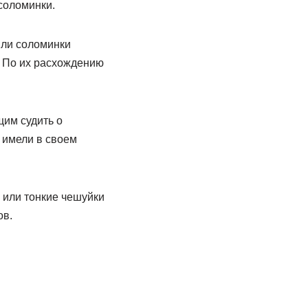
соломинки.
ыли соломинки
. По их расхождению
им судить о
е имели в своем
 или тонкие чешуйки
ов.