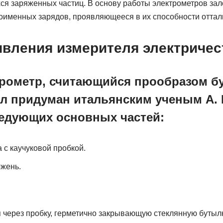
ся заряженных частиц. В основу работы электрометров за
именных зарядов, проявляющееся в их способности отталки
явления измерителя электричес
рометр, считающийся прообразом б
л придуман итальянским ученым А. 
ледующих основных частей:
 с каучуковой пробкой.
жень.
 через пробку, герметично закрывающую стеклянную бутылк