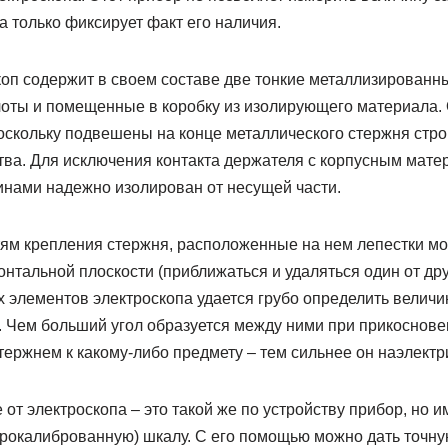
 только фиксирует факт его наличия.
оп содержит в своем составе две тонкие металлизированны
оты и помещенные в коробку из изолирующего материала. 
оскольку подвешены на конце металлического стержня стро
тва. Для исключения контакта держателя с корпусным мате
нами надежно изолирован от несущей части.
ям крепления стержня, расположенные на нем лепестки мо
нтальной плоскости (приближаться и удаляться один от дру
 элементов электроскопа удается грубо определить величи
. Чем больший угол образуется между ними при прикоснове
ержнем к какому-либо предмету – тем сильнее он наэлектр
 от электроскопа – это такой же по устройству прибор, но
рокалиброванную) шкалу. С его помощью можно дать точн