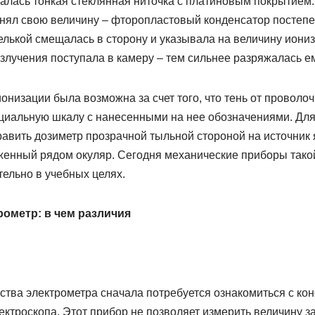
алась тонкая стеклянная ниточка с платиновым покрытием. 
нял свою величину – фторопластовый конденсатор постепе
елькой смещалась в сторону и указывала на величину иони
злучения поступала в камеру – тем сильнее разряжалась ем
низации была возможна за счет того, что тень от проволоч
циальную шкалу с нанесенными на нее обозначениями. Для
вить дозиметр прозрачной тыльной стороной на источник я
женный рядом окуляр. Сегодня механические приборы тако
ельно в учебных целях.
рометр: в чем различия
тва электрометра сначала потребуется ознакомиться с кон
ктроскопа. Этот прибор не позволяет измерить величину з