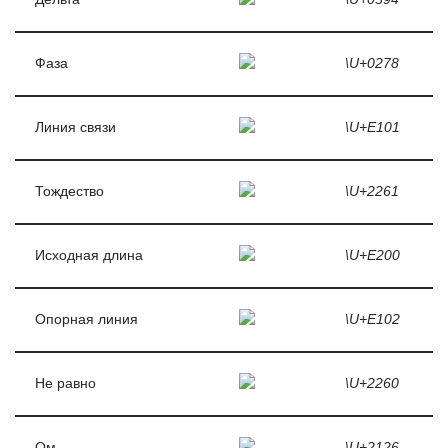
Фаза
\U+0278
Линия связи
\U+E101
Тождество
\U+2261
Исходная длина
\U+E200
Опорная линия
\U+E102
Не равно
\U+2260
Ом
\U+2126