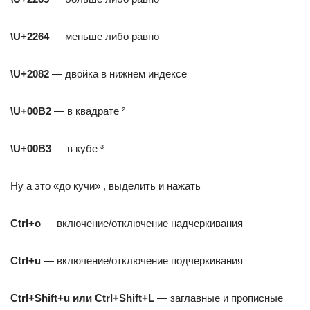
\U+2264
— меньше либо равно
\U+2082
— двойка в нижнем индексе
\U+00B2
— в квадрате ²
\U+00B3
— в кубе ³
Ну а это «до кучи» , выделить и нажать
Сtrl+o
— включение/отключение надчеркивания
Сtrl+u —
включение/отключение подчеркивания
Сtrl+Shift+u или Сtrl+Shift+L
— заглавные и прописные