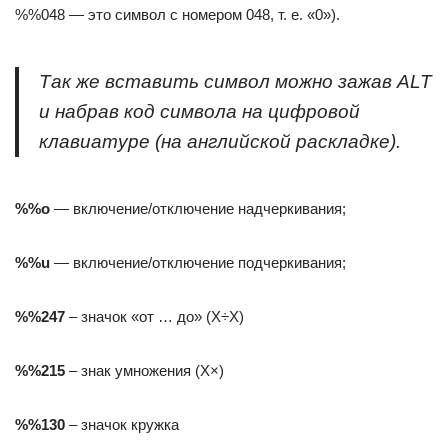
%%048 — это символ с номером 048, т. е. «0»).
Так же вставить символ можно зажав ALT
и набрав код символа на цифровой
клавиатуре (на английской раскладке).
%%о
— включение/отключение надчеркивания;
%%u
— включение/отключение подчеркивания;
%%247
– значок «от … до» (X÷X)
%%215
– знак умножения (X×)
%%130
– значок кружка