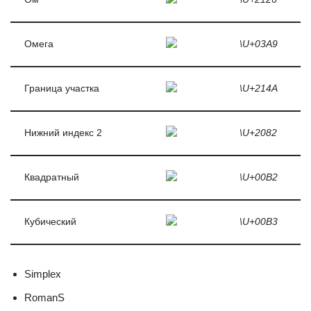
Омега
\U+03A9
Граница участка
\U+214A
Нижний индекс 2
\U+2082
Квадратный
\U+00B2
Кубический
\U+00B3
Simplex
RomanS