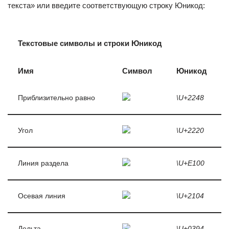
текста» или введите соответствующую строку Юникод:
Текстовые символы и строки Юникод
Имя
Символ
Юникод
Приблизительно равно
\U+2248
Угол
\U+2220
Линия раздела
\U+E100
Осевая линия
\U+2104
Дельта
\U+0394