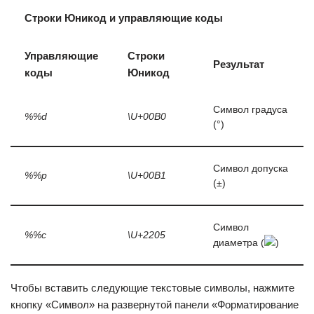
Строки Юникод и управляющие коды
Управляющие
Строки
Результат
коды
Юникод
Символ градуса
%%d
\U+00B0
(°)
Символ допуска
%%p
\U+00B1
(±)
Символ
%%c
\U+2205
диаметра (
)
Чтобы вставить следующие текстовые символы, нажмите
кнопку «Символ» на развернутой панели «Форматирование