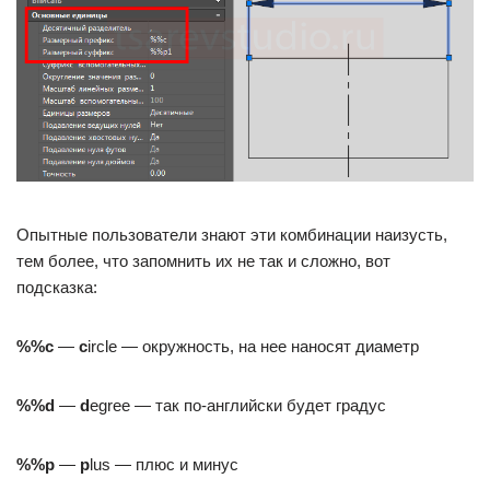
Опытные пользователи знают эти комбинации наизусть,
тем более, что запомнить их не так и сложно, вот
подсказка:
%%с
—
c
ircle — окружность, на нее наносят диаметр
%%d
—
d
egree — так по-английски будет градус
%%p
—
p
lus — плюс и минус