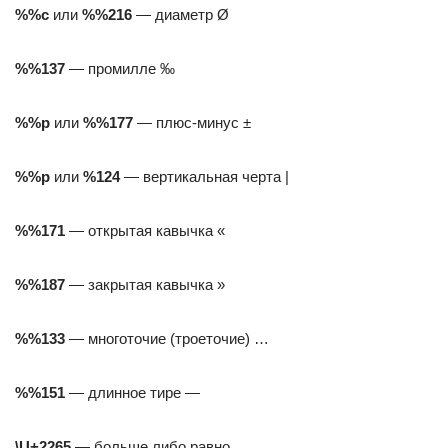
%%с
или
%%216
— диаметр Ø
%%137
— промилле ‰
%%р
или
%%177
— плюс-минус ±
%%р
или
%124
— вертикальная черта |
%%171
— открытая кавычка «
%%187
— закрытая кавычка »
%%133
— многоточие (троеточие) …
%%151
— длинное тире —
\U+2265
— больше либо равно