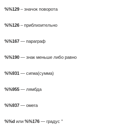
%%129
– значок поворота
%%126
– приблизительно
%%167
— параграф
%%190
— знак меньше либо равно
%%931
— сигма(сумма)
%%955
— лямбда
%%937
— омега
%%d
или
%%176
— градус °