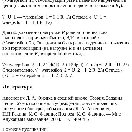
(~\varepsilon_1\) самоиндукции равна падению напряжения в
цепи (на активном сопротивлении первичной обмотки
R
):
1
\(~U_1 — \varepsilon_1 = I_1 R_1\) Отсюда \(~U_1 =
\varepsilon_1 + I_1 R_1.\)
Для подключенной нагрузки
R
роль источника тока
выполняет вторичная обмотка, ЭДС в которой \
(~\varepsilon_2.\) Она должна быть равна падению напряжения
во вторичной цепи (на нагрузке
R
и на активном
сопротивлении
R
вторичной обмотки):
2
\(~ \varepsilon_2 = I_2 \left( R_2 + R\right), \) но \(~I_2 R = U_2.\)
Следовательно, \(~ \varepsilon_2 = U_2 + I_2 R_2.\) Откуда \
(~U_2 = \varepsilon_2 — I_2 R_2. \)
Литература
Аксенович Л. А. Физика в средней школе: Теория. Задания.
Тесты: Учеб. пособие для учреждений, обеспечивающих
получение общ. сред, образования / Л. А. Аксенович,
Н.Н.Ракина, К. С. Фарино; Под ред. К. С. Фарино. — Мн.:
Адукацыя i выхаванне, 2004. — C. 409-412.
Похожие публикации: