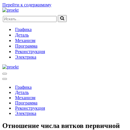
Перейти к содержимому
Искать...
Графика
Деталь
Механизм
Программа
Реконструкция
Электрика
Меню
навигации
Меню
навигации
Графика
Деталь
Механизм
Программа
Реконструкция
Электрика
Отношение числа витков первичной