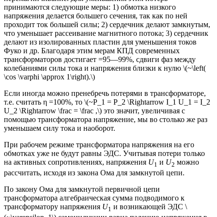
принимаются следующие меры: 1) обмотка низкого
напряжения делается большего сечения, так как по ней
проходит ток большей силы; 2) сердечник делают замкнутым,
что уменьшает рассеивание магнитного потока; 3) сердечник
делают из изолированных пластин для уменьшения токов
Фуко и др. Благодаря этим мерам КПД современных
трансформаторов достигает =95—99%, сдвиги фаз между
колебаниями силы тока и напряжения близки к нулю \(~\left(
\cos \varphi \approx 1\right).\)
Если иногда можно пренебречь потерями в трансформаторе,
т.е. считать η =100%, то \(~P_1 = P_2 \Rightarrow I_1 U_1 = I_2
U_2 \Rightarrow \frac = \frac ,\) это значит, увеличивая с
помощью трансформатора напряжение, мы во столько же раз
уменьшаем силу тока и наоборот.
При рабочем режиме трансформатора напряжения на его
обмотках уже не будут равны ЭДС. Учитывая потери только
на активных сопротивлениях, напряжения
U
и
U
можно
1
2
рассчитать, исходя из закона Ома для замкнутой цепи.
По закону Ома для замкнутой первичной цепи
трансформатора алгебраическая сумма подводимого к
трансформатору напряжения
U
и возникающей ЭДС \
1