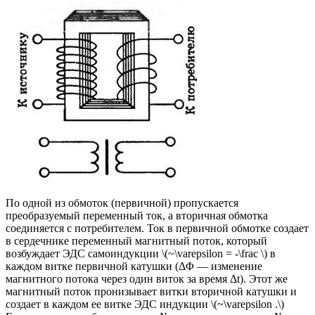
По одной из обмоток (первичной) пропускается
преобразуемый переменный ток, а вторичная обмотка
соединяется с потребителем. Ток в первичной обмотке создает
в сердечнике переменный магнитный поток, который
возбуждает ЭДС самоиндукции \(~\varepsilon = -\frac \) в
каждом витке первичной катушки (ΔΦ — изменение
магнитного потока через один виток за время Δt). Этот же
магнитный поток пронизывает витки вторичной катушки и
создает в каждом ее витке ЭДС индукции \(~\varepsilon .\)