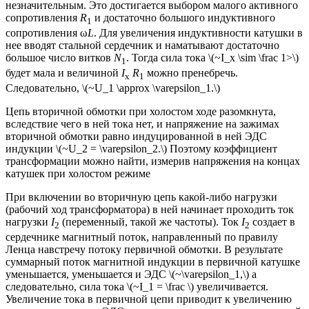
незначительным. Это достигается выбором малого активного
сопротивления
R
и достаточно большого индуктивного
1
сопротивления ω
L
. Для увеличения индуктивности катушки в
нее вводят стальной сердечник и наматывают достаточно
большое число витков
N
. Тогда сила тока \(~I_x \sim \frac 1>\)
1
будет мала и величиной
I
R
можно пренебречь.
x
1
Следовательно, \(~U_1 \approx \varepsilon_1.\)
Цепь вторичной обмотки при холостом ходе разомкнута,
вследствие чего в ней тока нет, и напряжение на зажимах
вторичной обмотки равно индуцированной в ней ЭДС
индукции \(~U_2 = \varepsilon_2.\) Поэтому коэффициент
трансформации можно найти, измерив напряжения на концах
катушек при холостом режиме
При включении во вторичную цепь какой-либо нагрузки
(рабочий ход трансформатора) в ней начинает проходить ток
нагрузки
I
(переменный, такой же частоты). Ток
I
создает в
2
2
сердечнике магнитный поток, направленный по правилу
Ленца навстречу потоку первичной обмотки. В результате
суммарный поток магнитной индукции в первичной катушке
уменьшается, уменьшается и ЭДС \(~\varepsilon_1,\) а
следовательно, сила тока \(~I_1 = \frac \) увеличивается.
Увеличение тока в первичной цепи приводит к увеличению