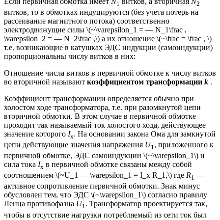
Если первичная обмотка имеет
N
витков, а вторичная
N
1
2
витков, то в обмотках индуцируются (без учета потерь на
рассеивание магнитного потока) соответственно
электродвижущие силы \(~\varepsilon_1 = — N_1\frac ,
\varepsilon_2 = — N_2\frac ,\) а их отношение \(~\frac = \frac , \)
т.е. возникающие в катушках ЭДС индукции (самоиндукции)
пропорциональны числу витков в них:
Отношение числа витков в первичной обмотке к числу витков
во вторичной называют
коэффициентом трансформации
k
.
Коэффициент трансформации определяется обычно при
холостом ходе трансформатора, т.е. при разомкнутой цепи
вторичной обмотки. В этом случае в первичной обмотке
проходит так называемый ток холостого хода, действующее
значение которого
I
. На основании закона Ома для замкнутой
x
цепи действующие значения напряжения
U
, приложенного к
1
первичной обмотке, ЭДС самоиндукции \(~\varepsilon_1\) и
сила тока
I
в первичной обмотке связаны между собой
x
соотношением \(~U_1 — \varepsilon_1 = I_x R_1,\) где
R
—
1
активное сопротивление первичной обмотки. Знак минус
обусловлен тем, что ЭДС \(~\varepsilon_1\) согласно правилу
Ленца противофазна
U
. Трансформатор проектируется так,
1
чтобы в отсутствие нагрузки потребляемый из сети ток был