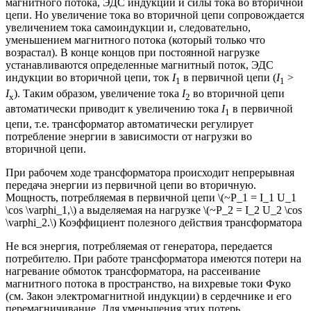
магнитного потока, ЭДС индукции и силы тока во вторичной
цепи. Но увеличение тока во вторичной цепи сопровождается
увеличением тока самоиндукции и, следовательно,
уменьшением магнитного потока (который только что
возрастал). В конце концов при постоянной нагрузке
устанавливаются определенные магнитный поток, ЭДС
индукции во вторичной цепи, ток
I
в первичной цепи (
I
>
1
1
I
). Таким образом, увеличение тока
I
во вторичной цепи
x
2
автоматически приводит к увеличению тока
I
в первичной
1
цепи, т.е. трансформатор автоматически регулирует
потребление энергии в зависимости от нагрузки во
вторичной цепи.
При рабочем ходе трансформатора происходит непрерывная
передача энергии из первичной цепи во вторичную.
Мощность, потребляемая в первичной цепи \(~P_1 = I_1 U_1
\cos \varphi_1,\) а выделяемая на нагрузке \(~P_2 = I_2 U_2 \cos
\varphi_2.\) Коэффициент полезного действия трансформатора
Не вся энергия, потребляемая от генератора, передается
потребителю. При работе трансформатора имеются потери на
нагревание обмоток трансформатора, на рассеивание
магнитного потока в пространство, на вихревые токи Фуко
(см. Закон электромагнитной индукции) в сердечнике и его
перемагничивание. Для уменьшения этих потерь