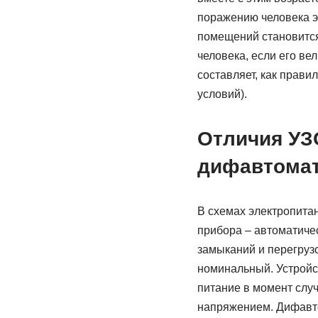
поражению человека э
помещений становится
человека, если его ве
составляет, как прави
условий).
Отличия УЗ
дифавтома
В схемах электропита
прибора – автоматиче
замыканий и перегрузо
номинальный. Устройс
питание в момент слу
напряжением. Дифавтом