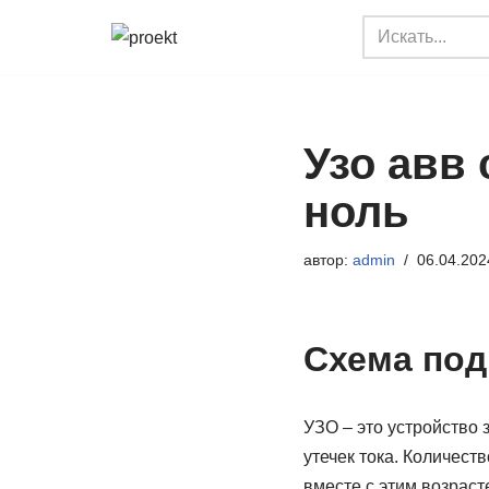
Перейти
к
содержимому
Узо авв
ноль
автор:
admin
06.04.202
Схема под
УЗО – это устройство 
утечек тока. Количест
вместе с этим возраст