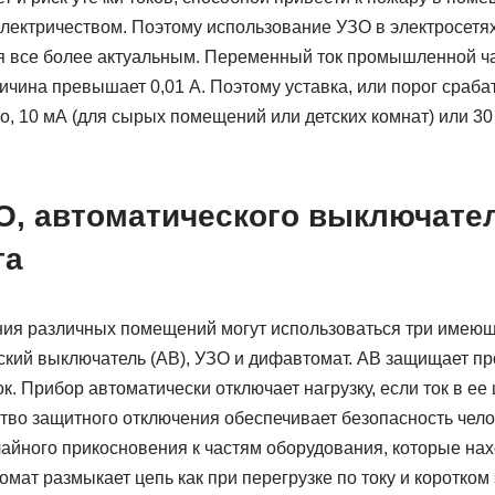
лектричеством. Поэтому использование УЗО в электросетя
 все более актуальным. Переменный ток промышленной ча
личина превышает 0,01 А. Поэтому уставка, или порог сраб
ло, 10 мА (для сырых помещений или детских комнат) или 3
О, автоматического выключател
та
ния различных помещений могут использоваться три имею
ский выключатель (АВ), УЗО и дифавтомат. АВ защищает про
к. Прибор автоматически отключает нагрузку, если ток в е
тво защитного отключения обеспечивает безопасность чело
чайного прикосновения к частям оборудования, которые нах
ат размыкает цепь как при перегрузке по току и коротком 