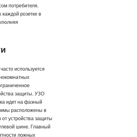
сом потребителя.
 каждой розетке в
выполняя
ти
часто используется
днокомнатных
ограниченное
ройства защиты. УЗО
ика идет на фазный
леммы расположены в
 от устройства защиты
нулевой шине. Главный
оятности ложных