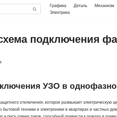
Графика
Деталь
Механизм
Электрика
 схема подключения фа
4
ключения УЗО в однофазно
защитного отключения, которое размыкает электрическую ц
во бытовой техники и электроники в квартирах и частных дом
ет и риск утечки токов, способной привести к пожару в поме