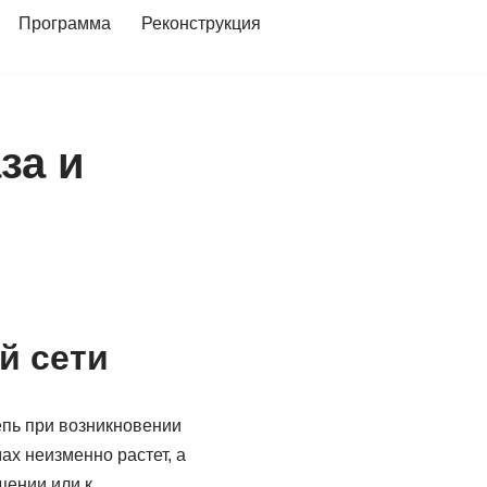
Программа
Реконструкция
за и
й сети
епь при возникновении
ах неизменно растет, а
щении или к