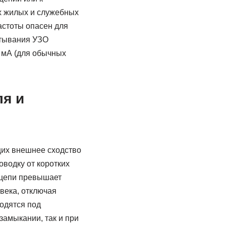
х жилых и служебных
стоты опасен для
атывания УЗО
0 мА (для обычных
я и
щих внешнее сходство
водку от коротких
е цепи превышает
века, отключая
одятся под
замыкании, так и при