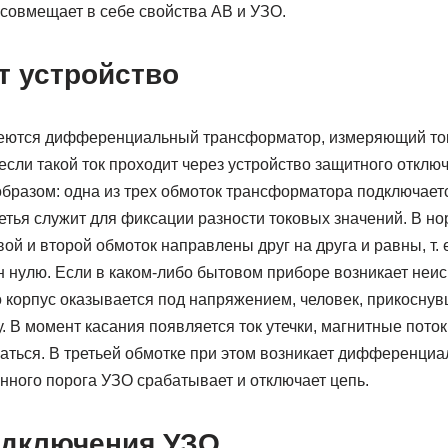
. совмещает в себе свойства АВ и УЗО.
т устройство
еются дифференциальный трансформатор, измеряющий ток 
если такой ток проходит через устройство защитного отклю
бразом: одна из трех обмоток трансформатора подключаетс
ретья служит для фиксации разности токовых значений. В 
ой и второй обмоток направлены друг на друга и равны, т.
 нулю. Если в каком-либо бытовом приборе возникает неис
о корпус оказывается под напряжением, человек, прикоснув
. В момент касания появляется ток утечки, магнитные поток
аться. В третьей обмотке при этом возникает дифференциа
нного порога УЗО срабатывает и отключает цепь.
дключения УЗО