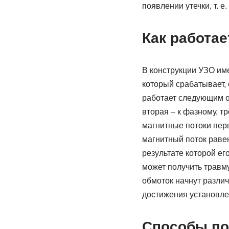
появлении утечки, т. е
Как работае
В конструкции УЗО им
который срабатывает, 
работает следующим о
вторая – к фазному, т
магнитные потоки перв
магнитный поток равен
результате которой ег
может получить травму
обмоток начнут различ
достижения установле
Способы по