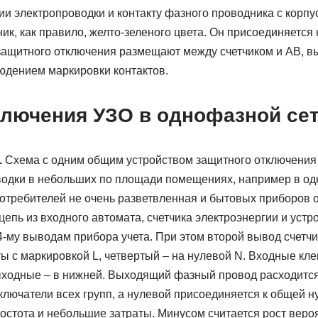
и электропроводки и контакту фазного проводника с корпу
, как правило, желто-зеленого цвета. Он присоединяется к
 защитного отключения размещают между счетчиком и АВ, 
юдением маркировки контактов.
лючения УЗО в однофазной се
.
Схема с одним общим устройством защитного отключения 
водки в небольших по площади помещениях, например в о
 потребителей не очень разветвленная и бытовых приборов 
цепь из входного автомата, счетчика электроэнергии и уст
4-му выводам прибора учета. При этом второй вывод счетч
ты с маркировкой L, четвертый – на нулевой N. Входные к
ыходные – в нижней. Выходящий фазный провод расходится
ключатели всех групп, а нулевой присоединяется к общей 
ростота и небольшие затраты. Минусом считается рост вер