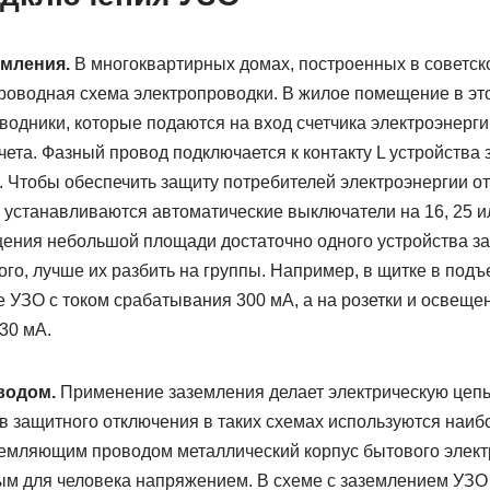
емления.
В многоквартирных домах, построенных в советско
роводная схема электропроводки. В жилое помещение в эт
одники, которые подаются на вход счетчика электроэнерги
чета. Фазный провод подключается к контакту L устройства
N. Чтобы обеспечить защиту потребителей электроэнергии от
 устанавливаются автоматические выключатели на 16, 25 ил
ения небольшой площади достаточно одного устройства за
го, лучше их разбить на группы. Например, в щитке в под
 УЗО с током срабатывания 300 мА, а на розетки и освеще
30 мА.
водом.
Применение заземления делает электрическую цепь
в защитного отключения в таких схемах используются наиб
земляющим проводом металлический корпус бытового элек
ым для человека напряжением. В схеме с заземлением УЗО 