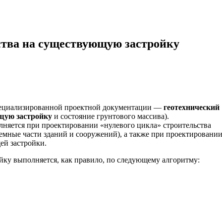
ства на существующую застройку
пециализированной проектной документации —
геотехнический
щую застройку
и состояние грунтового массива).
няется при проектировании «нулевого цикла» строительства
емные части зданий и сооружений), а также при проектировани
й застройки.
йку выполняется, как правило, по следующему алгоритму: