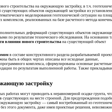
вого строительства на окружающую застройку, в т.ч. геотехнич
 существующих объектов окружающей застройки из установлен
атематического моделирования геотехнической ситуации на площ
 комплексов, реализованных на базе расчетного метода конечн
дополнительных деформаций существующих объектов окружающ
ыми по результатам технического обследования. На основании т
ти влияния нового строительства
на существующий объект
томом
в составе конструктивного раздела разрабатываемой проек
лжны быть в общих чертах описаны все исходные данные,
о программного комплекса, сформулированы основные расчетные
ндации по результатам выполненной работы. Также прикладыва
ужающую застройку
х работах могут приводить к неравномерной осадке грунта, что
ов существующих на месте строений. Для предупреждения подоб
а окружающую застройку — самый востребованный из геотехнич
о без этого документа, даже имея проектные решения, невозможн