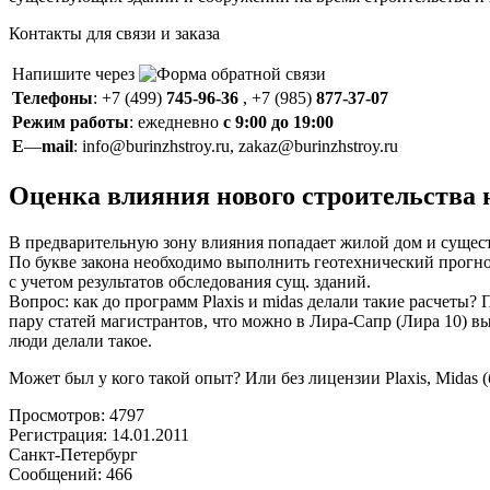
Контакты для связи и заказа
Напишите через
Телефоны
: +7 (499)
745-96-36
, +7 (985)
877-37-07
Режим работы
: ежедневно
с 9:00 до 19:00
E
—
mail
: info@burinzhstroy.ru, zakaz@burinzhstroy.ru
Оценка влияния нового строительства 
В предварительную зону влияния попадает жилой дом и суще
По букве закона необходимо выполнить геотехнический прогно
с учетом результатов обследования сущ. зданий.
Вопрос: как до программ Plaxis и midas делали такие расчеты? 
пару статей магистрантов, что можно в Лира-Сапр (Лира 10) вы
люди делали такое.
Может был у кого такой опыт? Или без лицензии Plaxis, Midas (
Просмотров: 4797
Регистрация: 14.01.2011
Санкт-Петербург
Сообщений: 466