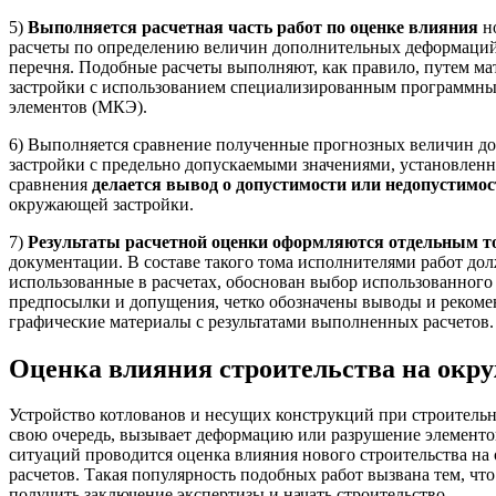
5)
Выполняется расчетная часть работ по оценке влияния
но
расчеты по определению величин дополнительных деформаций
перечня. Подобные расчеты выполняют, как правило, путем м
застройки с использованием специализированным программных
элементов (МКЭ).
6) Выполняется сравнение полученные прогнозных величин 
застройки с предельно допускаемыми значениями, установленн
сравнения
делается вывод о допустимости или недопустимос
окружающей застройки.
7)
Результаты расчетной оценки оформляются отдельным 
документации. В составе такого тома исполнителями работ до
использованные в расчетах, обоснован выбор использованног
предпосылки и допущения, четко обозначены выводы и рекоме
графические материалы с результатами выполненных расчетов.
Оценка влияния строительства на окр
Устройство котлованов и несущих конструкций при строительны
свою очередь, вызывает деформацию или разрушение элемент
ситуаций проводится оценка влияния нового строительства н
расчетов. Такая популярность подобных работ вызвана тем, чт
получить заключение экспертизы и начать строительство.