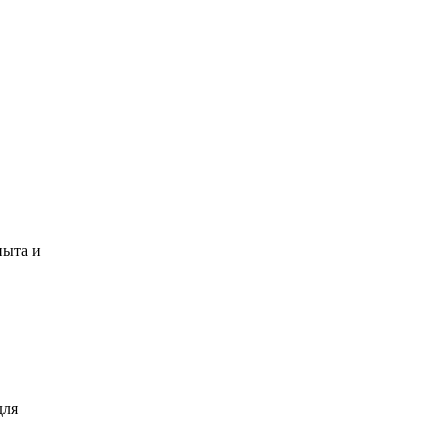
пыта и
для