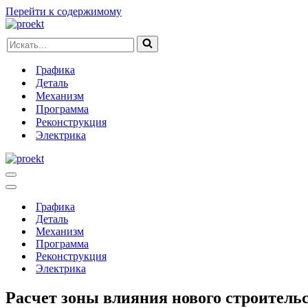
Перейти к содержимому
Искать...
Графика
Деталь
Механизм
Программа
Реконструкция
Электрика
Меню
навигации
Меню
навигации
Графика
Деталь
Механизм
Программа
Реконструкция
Электрика
Расчет зоны влияния нового строитель