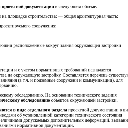
й проектной документации
в следующем объеме:
на площадке строительства; — общая архитектурная часть;
 проектируемого сооружения;
чающий расположенные вокруг здания окружающей застройки
тации и с учетом нормативных требований назначается
ства на окружающую застройку. Составляется перечень существ
лияния (в т.ч. и подземные сооружени и коммуникации), для
едованию.
ескому обследованию. На основании технического задания
ническому обследованию
объектов окружающей застройки.
ются в виде отдельного раздела
проектной документации в ви
выводами об установленной категории технического состояния
 величинами допускаемых дополнительных деформаций, вызван
ованиями нормативной документации.