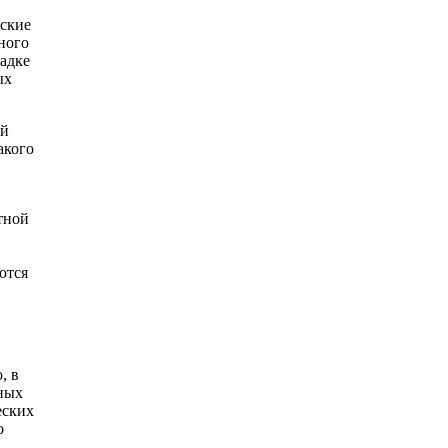
еские
ного
адке
ых
ей
акого
тной
ются
, в
ных
еских
о