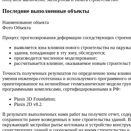
Последние выполненные объекты
Наименование объекта
Фото Объекта
Процесс прогнозирования деформации соседствующих строений
выявляется зона влияния нового строительства на окруж
здания, попадающие в эту зону, обследуются;
производится численное моделирование;
рассчитывается влияние, оказываемое новым строительст
Точность полученных результатов по определению зоны влияни
умения инженера-геотехника и используемого программного 
ориентированное на нелинейные геомеханические модели грунт
программными комплексами, сертифицированными в РФ:
Plaxis 3D Foundation;
Plaxis 2D v8.2.
В результате выполненных нами работ вы получите отчет, сод
сохранности ранее возведенных в зоне строительства зданий.
окружающей застройки рытье котлована и устройство конструк
существующих зданий и сооружений на время строительства и