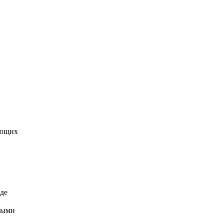
ующих
де
ными